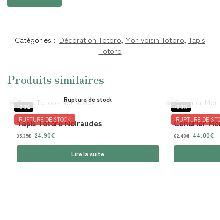
Catégories :
Décoration Totoro
,
Mon voisin Totoro
,
Tapis
Totoro
Produits similaires
Rupture de stock
-30%
-30%
RUPTURE DE STOCK
RUPTURE DE ST
Tapis Totoro Noiraudes
Cendrier Mon
24,90
€
44,00
€
35,35
€
62,48
€
Lire la suite