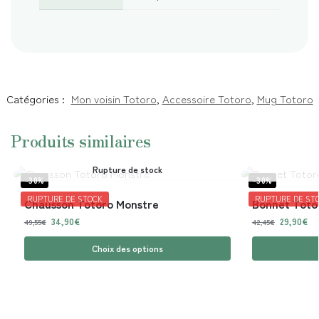
Catégories :
Mon voisin Totoro
,
Accessoire Totoro
,
Mug Totoro
Produits similaires
Rupture de stock
-30%
-30%
RUPTURE DE STOCK
RUPTURE DE ST
Chausson Totoro Monstre
Bonnet Toto
34,90
€
29,90
€
49,55
€
42,45
€
Choix des options