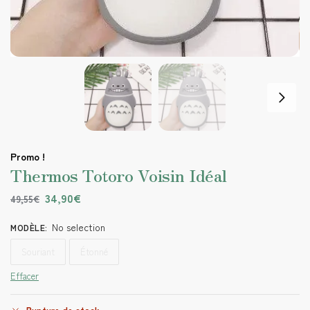
Promo !
Thermos Totoro Voisin Idéal
34,90
€
49,55
€
No selection
MODÈLE
:
Souriant
Étonné
Effacer