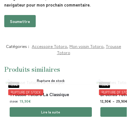
navigateur pour mon prochain commentaire.
Catégories :
Accessoire Totoro
,
Mon voisin Totoro
,
Trousse
Totoro
Produits similaires
Rupture de stock
-29%
-30%
RUPTURE DE STOCK
RUPTURE DE ST
Trousse Totoro La Classique
Broches Toto
19,90
€
12,90
€
–
29,90
27,86
€
Lire la suite