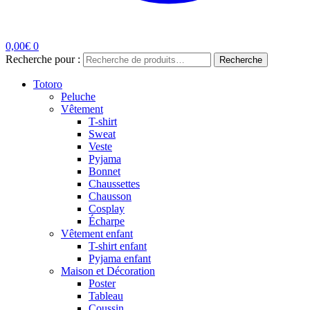
0,00
€
0
Recherche pour :
Recherche
Totoro
Peluche
Vêtement
T-shirt
Sweat
Veste
Pyjama
Bonnet
Chaussettes
Chausson
Cosplay
Écharpe
Vêtement enfant
T-shirt enfant
Pyjama enfant
Maison et Décoration
Poster
Tableau
Coussin