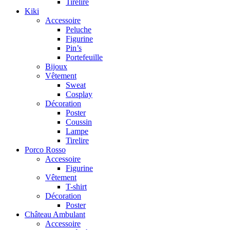
Tirelire
Kiki
Accessoire
Peluche
Figurine
Pin’s
Portefeuille
Bijoux
Vêtement
Sweat
Cosplay
Décoration
Poster
Coussin
Lampe
Tirelire
Porco Rosso
Accessoire
Figurine
Vêtement
T-shirt
Décoration
Poster
Château Ambulant
Accessoire