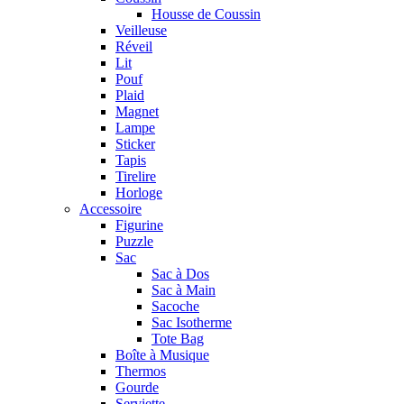
Housse de Coussin
Veilleuse
Réveil
Lit
Pouf
Plaid
Magnet
Lampe
Sticker
Tapis
Tirelire
Horloge
Accessoire
Figurine
Puzzle
Sac
Sac à Dos
Sac à Main
Sacoche
Sac Isotherme
Tote Bag
Boîte à Musique
Thermos
Gourde
Serviette