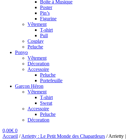
Boîte à Musique
Poster
Pin’s
Figurine
Vêtement
T-shirt
Pull
Cosplay
Peluche
Ponyo
Vêtement
Décoration
Accessoire
Peluche
Portefeuille
Garçon Héron
Vêtement
T-shirt
Sweat
Accessoire
Peluche
Décoration
0,00
€
0
Accueil
/
Arrietty : Le Petit Monde des Chapardeurs
/
Arrietty |