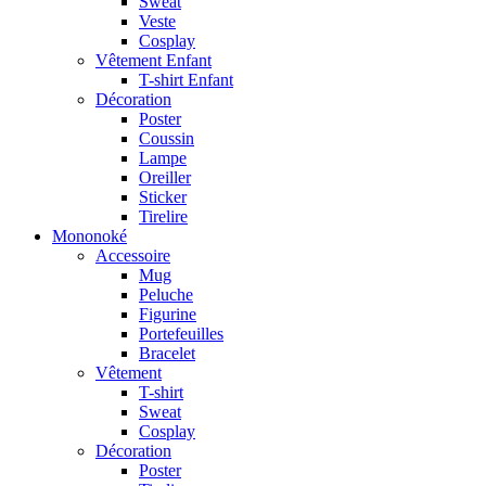
Sweat
Veste
Cosplay
Vêtement Enfant
T-shirt Enfant
Décoration
Poster
Coussin
Lampe
Oreiller
Sticker
Tirelire
Mononoké
Accessoire
Mug
Peluche
Figurine
Portefeuilles
Bracelet
Vêtement
T-shirt
Sweat
Cosplay
Décoration
Poster