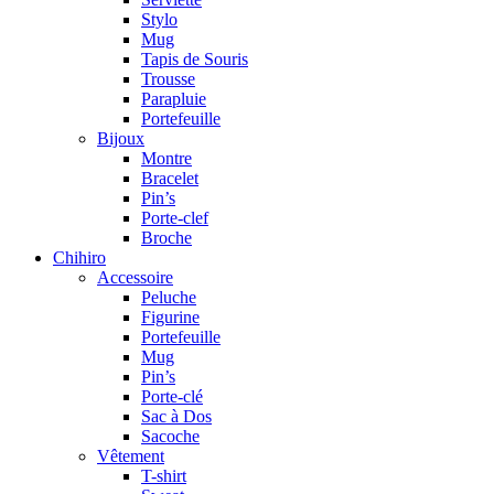
Stylo
Mug
Tapis de Souris
Trousse
Parapluie
Portefeuille
Bijoux
Montre
Bracelet
Pin’s
Porte-clef
Broche
Chihiro
Accessoire
Peluche
Figurine
Portefeuille
Mug
Pin’s
Porte-clé
Sac à Dos
Sacoche
Vêtement
T-shirt