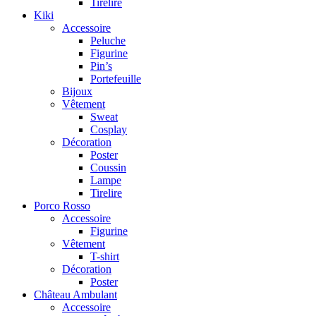
Tirelire
Kiki
Accessoire
Peluche
Figurine
Pin’s
Portefeuille
Bijoux
Vêtement
Sweat
Cosplay
Décoration
Poster
Coussin
Lampe
Tirelire
Porco Rosso
Accessoire
Figurine
Vêtement
T-shirt
Décoration
Poster
Château Ambulant
Accessoire