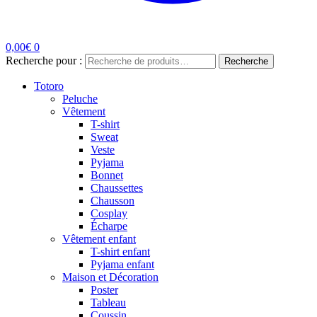
0,00
€
0
Recherche pour :
Recherche
Totoro
Peluche
Vêtement
T-shirt
Sweat
Veste
Pyjama
Bonnet
Chaussettes
Chausson
Cosplay
Écharpe
Vêtement enfant
T-shirt enfant
Pyjama enfant
Maison et Décoration
Poster
Tableau
Coussin