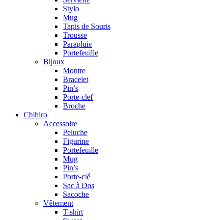
Stylo
Mug
Tapis de Souris
Trousse
Parapluie
Portefeuille
Bijoux
Montre
Bracelet
Pin’s
Porte-clef
Broche
Chihiro
Accessoire
Peluche
Figurine
Portefeuille
Mug
Pin’s
Porte-clé
Sac à Dos
Sacoche
Vêtement
T-shirt