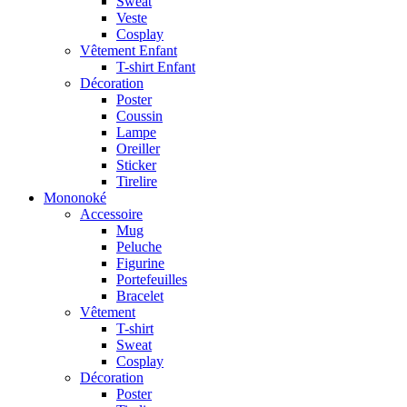
Sweat
Veste
Cosplay
Vêtement Enfant
T-shirt Enfant
Décoration
Poster
Coussin
Lampe
Oreiller
Sticker
Tirelire
Mononoké
Accessoire
Mug
Peluche
Figurine
Portefeuilles
Bracelet
Vêtement
T-shirt
Sweat
Cosplay
Décoration
Poster