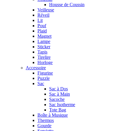
Housse de Coussin
Veilleuse
Réveil
Lit
Pouf
Plaid
Magnet
Lampe
Sticker
Tapis
Tirelire
Horloge
Accessoire
Figurine
Puzzle
Sac
Sac à Dos
Sac à Main
Sacoche
Sac Isotherme
Tote Bag
Boîte à Musique
Thermos
Gourde
Serviette