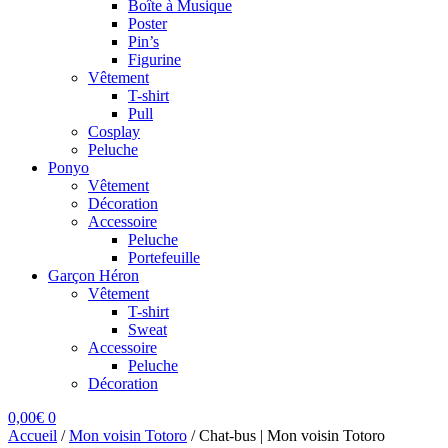
Boîte à Musique
Poster
Pin’s
Figurine
Vêtement
T-shirt
Pull
Cosplay
Peluche
Ponyo
Vêtement
Décoration
Accessoire
Peluche
Portefeuille
Garçon Héron
Vêtement
T-shirt
Sweat
Accessoire
Peluche
Décoration
0,00
€
0
Accueil
/
Mon voisin Totoro
/
Chat-bus | Mon voisin Totoro