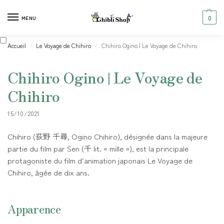
0
MENU
Accueil
Le Voyage de Chihiro
Chihiro Ogino | Le Voyage de Chihiro
/
/
Chihiro Ogino | Le Voyage de
Chihiro
15/10/2021
Chihiro (荻野 千尋, Ogino Chihiro), désignée dans la majeure
partie du film par Sen (千 lit. « mille »), est la principale
protagoniste du film d’animation japonais Le Voyage de
Chihiro, âgée de dix ans.
Apparence