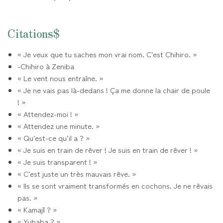
Citations$
« Je veux que tu saches mon vrai nom. C’est Chihiro. »
-Chihiro à Zeniba
« Le vent nous entraîne. »
« Je ne vais pas là-dedans ! Ça me donne la chair de poule
! »
« Attendez-moi ! »
« Attendez une minute. »
« Qu’est-ce qu’il a ? »
« Je suis en train de rêver ! Je suis en train de rêver ! »
« Je suis transparent ! »
« C’est juste un très mauvais rêve. »
« Ils se sont vraiment transformés en cochons. Je ne rêvais
pas. »
« Kamajī ? »
« Yubaba ? »