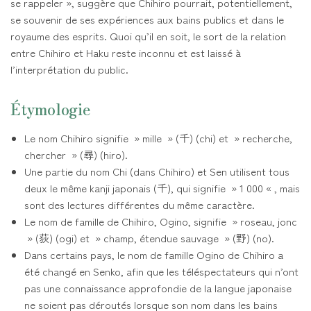
se rappeler », suggère que Chihiro pourrait, potentiellement,
se souvenir de ses expériences aux bains publics et dans le
royaume des esprits. Quoi qu’il en soit, le sort de la relation
entre Chihiro et Haku reste inconnu et est laissé à
l’interprétation du public.
Étymologie
Le nom Chihiro signifie » mille » (千) (chi) et » recherche,
chercher » (尋) (hiro).
Une partie du nom Chi (dans Chihiro) et Sen utilisent tous
deux le même kanji japonais (千), qui signifie » 1 000 « , mais
sont des lectures différentes du même caractère.
Le nom de famille de Chihiro, Ogino, signifie » roseau, jonc
» (荻) (ogi) et » champ, étendue sauvage » (野) (no).
Dans certains pays, le nom de famille Ogino de Chihiro a
été changé en Senko, afin que les téléspectateurs qui n’ont
pas une connaissance approfondie de la langue japonaise
ne soient pas déroutés lorsque son nom dans les bains