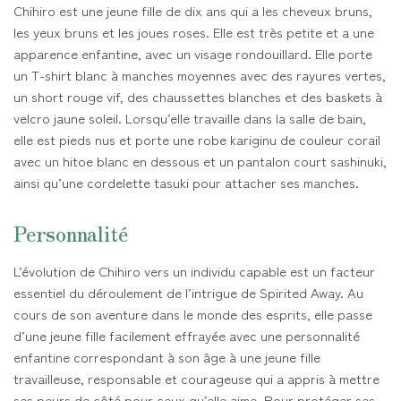
Chihiro est une jeune fille de dix ans qui a les cheveux bruns,
les yeux bruns et les joues roses. Elle est très petite et a une
apparence enfantine, avec un visage rondouillard. Elle porte
un T-shirt blanc à manches moyennes avec des rayures vertes,
un short rouge vif, des chaussettes blanches et des baskets à
velcro jaune soleil. Lorsqu’elle travaille dans la salle de bain,
elle est pieds nus et porte une robe kariginu de couleur corail
avec un hitoe blanc en dessous et un pantalon court sashinuki,
ainsi qu’une cordelette tasuki pour attacher ses manches.
Personnalité
L’évolution de Chihiro vers un individu capable est un facteur
essentiel du déroulement de l’intrigue de Spirited Away. Au
cours de son aventure dans le monde des esprits, elle passe
d’une jeune fille facilement effrayée avec une personnalité
enfantine correspondant à son âge à une jeune fille
travailleuse, responsable et courageuse qui a appris à mettre
ses peurs de côté pour ceux qu’elle aime. Pour protéger ses