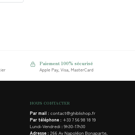
Paiement 100% sécurisé
ier
Apple Pay, Visa, MasterCard
NOUS CONTACTER
Par mail
: contact@ghiblishop.fr
Par téléphone
: +33 7 56 98 18 19
Lundi-Vendredi : 9h30-17h30
Adresse
: 266 Av Napoléon Bonaparte,