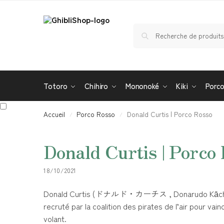
Totoro
Chihiro
Mononoké
Kiki
Porc
Accueil
Porco Rosso
Donald Curtis | Porco Rosso
/
/
Donald Curtis | Porco
18/10/2021
Donald Curtis (ドナルド・カーチス , Donarudo Kāchisu) 
recruté par la coalition des pirates de l’air pour va
volant.