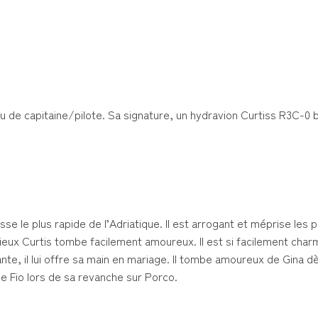
 de capitaine/pilote. Sa signature, un hydravion Curtiss R3C-0 b
se le plus rapide de l’Adriatique. Il est arrogant et méprise les 
itieux Curtis tombe facilement amoureux. Il est si facilement char
nte, il lui offre sa main en mariage. Il tombe amoureux de Gina dès
 de Fio lors de sa revanche sur Porco.