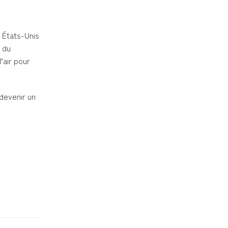
x États-Unis
e du
’air pour
 devenir un