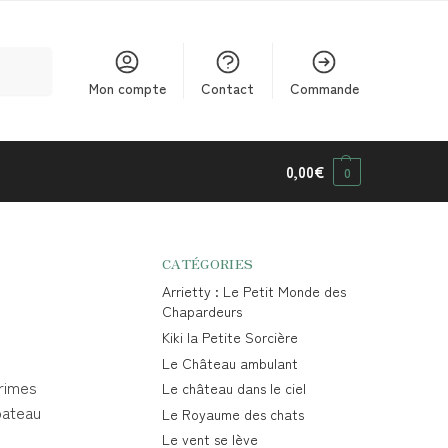
cherche
Mon compte
Contact
Commande
0,00
€
0
CATÉGORIES
Arrietty : Le Petit Monde des
Chapardeurs
Kiki la Petite Sorcière
Le Château ambulant
rimes
Le château dans le ciel
 bateau
Le Royaume des chats
Le vent se lève