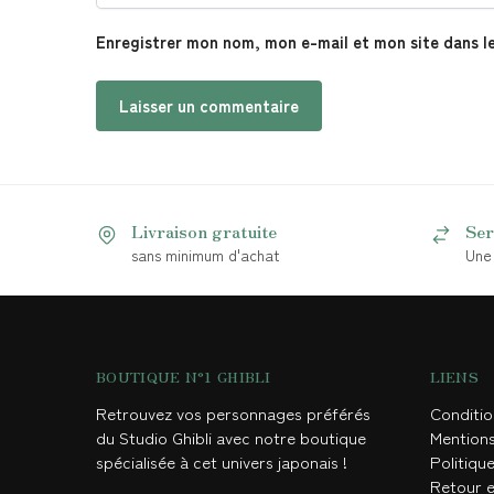
Enregistrer mon nom, mon e-mail et mon site dans l
Livraison gratuite
Ser
sans minimum d'achat
Une 
BOUTIQUE N°1 GHIBLI
LIENS
Retrouvez vos personnages préférés
Conditi
du Studio Ghibli avec notre boutique
Mention
spécialisée à cet univers japonais !
Politique
Retour 