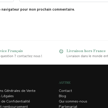
e navigateur pour mon prochain commentaire.
vice Français
Livraison hors France
question ? contactez nous !
Livraison dans le monde ent
AUTRE
ons Générales de Vente
Contact
s Légales
Blog
 de Confidentialité
Qui sommes-nous
et remboursement
Partenariat