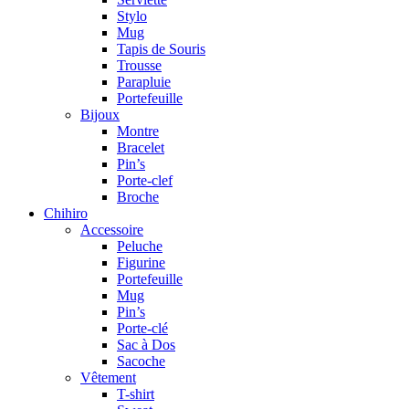
Stylo
Mug
Tapis de Souris
Trousse
Parapluie
Portefeuille
Bijoux
Montre
Bracelet
Pin’s
Porte-clef
Broche
Chihiro
Accessoire
Peluche
Figurine
Portefeuille
Mug
Pin’s
Porte-clé
Sac à Dos
Sacoche
Vêtement
T-shirt