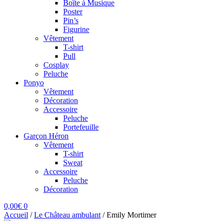
Boîte à Musique
Poster
Pin’s
Figurine
Vêtement
T-shirt
Pull
Cosplay
Peluche
Ponyo
Vêtement
Décoration
Accessoire
Peluche
Portefeuille
Garçon Héron
Vêtement
T-shirt
Sweat
Accessoire
Peluche
Décoration
0,00
€
0
Accueil
/
Le Château ambulant
/
Emily Mortimer