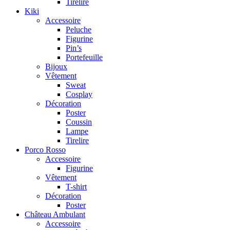
Tirelire
Kiki
Accessoire
Peluche
Figurine
Pin’s
Portefeuille
Bijoux
Vêtement
Sweat
Cosplay
Décoration
Poster
Coussin
Lampe
Tirelire
Porco Rosso
Accessoire
Figurine
Vêtement
T-shirt
Décoration
Poster
Château Ambulant
Accessoire