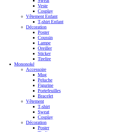
Sweat
Veste
Cosplay
Vêtement Enfant
T-shirt Enfant
Décoration
Poster
Coussin
Lampe
Oreiller
Sticker
Tirelire
Mononoké
Accessoire
Mug
Peluche
Figurine
Portefeuilles
Bracelet
Vêtement
T-shirt
Sweat
Cosplay
Décoration
Poster