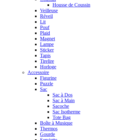
Housse de Coussin
Veilleuse
Réveil
Lit
Pouf
Plaid
Magnet
Lampe
Sticker
Tapis
Tirelire
Horloge
Accessoire
Figurine
Puzzle
Sac
Sac à Dos
Sac à Main
Sacoche
Sac Isotherme
Tote Bag
Boîte à Musique
Thermos
Gourde
Serviette