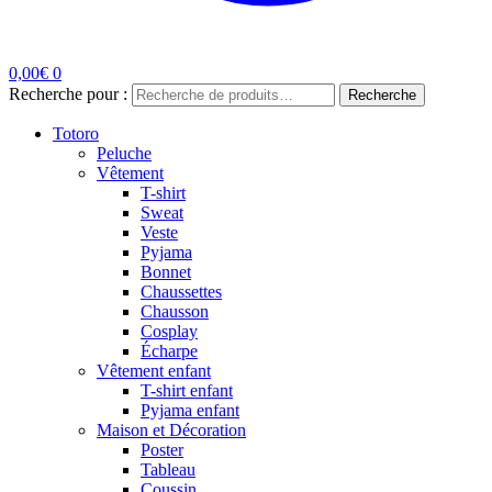
0,00
€
0
Recherche pour :
Recherche
Totoro
Peluche
Vêtement
T-shirt
Sweat
Veste
Pyjama
Bonnet
Chaussettes
Chausson
Cosplay
Écharpe
Vêtement enfant
T-shirt enfant
Pyjama enfant
Maison et Décoration
Poster
Tableau
Coussin