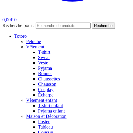
0,00
€
0
Recherche pour :
Recherche
Totoro
Peluche
Vêtement
T-shirt
Sweat
Veste
Pyjama
Bonnet
Chaussettes
Chausson
Cosplay
Écharpe
Vêtement enfant
T-shirt enfant
Pyjama enfant
Maison et Décoration
Poster
Tableau
Coussin