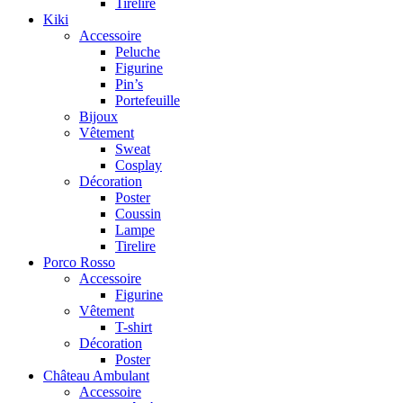
Tirelire
Kiki
Accessoire
Peluche
Figurine
Pin’s
Portefeuille
Bijoux
Vêtement
Sweat
Cosplay
Décoration
Poster
Coussin
Lampe
Tirelire
Porco Rosso
Accessoire
Figurine
Vêtement
T-shirt
Décoration
Poster
Château Ambulant
Accessoire