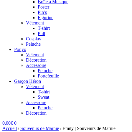
Boîte à Musique
Poster
Pin’s
Figurine
Vêtement
T-shirt
Pull
Cosplay
Peluche
Ponyo
Vêtement
Décoration
Accessoire
Peluche
Portefeuille
Garçon Héron
Vêtement
T-shirt
Sweat
Accessoire
Peluche
Décoration
0,00
€
0
Accueil
/
Souvenirs de Marnie
/
Emily | Souvenirs de Marnie