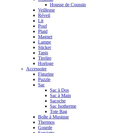
Housse de Coussin
Veilleuse
Réveil
Lit
Pouf
Plaid
Magnet
Lampe
Sticker
Tapis
Tirelire
Horloge
Accessoire
Figurine
Puzzle
Sac
Sac à Dos
Sac à Main
Sacoche
Sac Isotherme
Tote Bag
Boîte à Musique
Thermos
Gourde
Serviette