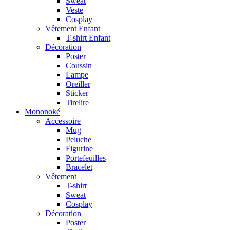
Sweat
Veste
Cosplay
Vêtement Enfant
T-shirt Enfant
Décoration
Poster
Coussin
Lampe
Oreiller
Sticker
Tirelire
Mononoké
Accessoire
Mug
Peluche
Figurine
Portefeuilles
Bracelet
Vêtement
T-shirt
Sweat
Cosplay
Décoration
Poster