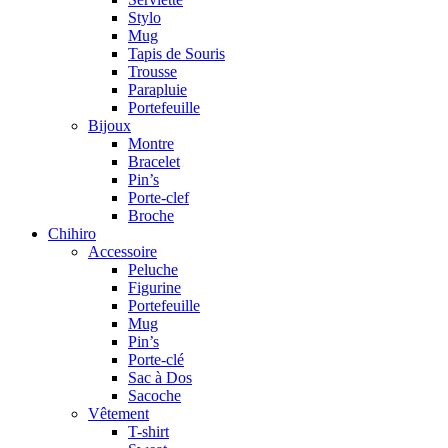
Stylo
Mug
Tapis de Souris
Trousse
Parapluie
Portefeuille
Bijoux
Montre
Bracelet
Pin’s
Porte-clef
Broche
Chihiro
Accessoire
Peluche
Figurine
Portefeuille
Mug
Pin’s
Porte-clé
Sac à Dos
Sacoche
Vêtement
T-shirt