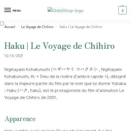
0
MENU
Accueil
Le Voyage de Chihiro
Haku | Le Voyage de Chihiro
/
/
Haku | Le Voyage de Chihiro
15/10/2021
Nigihayami Kohakunushi (ニギハヤミ コハクヌシ , Nigihayami
Kohakunushi, lit. « Dieu de la rivière d’ambre rapide »), désigné
dans la majeure partie du film par le nom que lui donne Yubaba
: Haku (ハク, haku), est le protagoniste du film d’animation Le
Voyage de Chihiro de 2001.
Apparence
Haku semble avoir environ 12 ans physiquement. Il a des