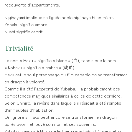
recouverte d’appartements.
Nigihayami implique sa lignée noble nigi haya hi no mikot.
Kohaku signifie ambre.
Nushi signifie esprit.
Trivialité
Le nom « Haku » signifie « blanc » (白), tandis que le nom
« Kohaku » signifie « ambre » (琥珀).
Haku est le seul personnage du film capable de se transformer
en dragon à volonté.
Comme il a été l’apprenti de Yubaba, il a probablement des
compétences magiques similaires à celles de cette dernière.
Selon Chihiro, la rivière dans laquelle il résidait a été remplie
d’immeubles d’habitation.
On ignore si Haku peut encore se transformer en dragon
après avoir retrouvé son nom et ses souvenirs.
Yubaba a menacé Haku de le tuer si elle libérait Chihiro et si