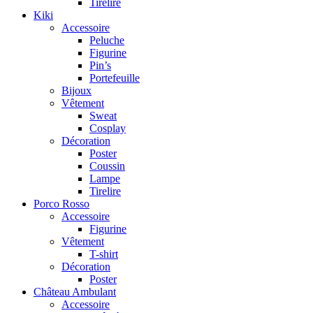
Tirelire
Kiki
Accessoire
Peluche
Figurine
Pin’s
Portefeuille
Bijoux
Vêtement
Sweat
Cosplay
Décoration
Poster
Coussin
Lampe
Tirelire
Porco Rosso
Accessoire
Figurine
Vêtement
T-shirt
Décoration
Poster
Château Ambulant
Accessoire