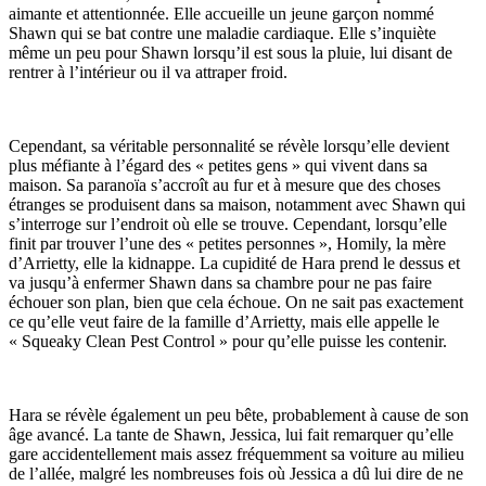
aimante et attentionnée. Elle accueille un jeune garçon nommé
Shawn qui se bat contre une maladie cardiaque. Elle s’inquiète
même un peu pour Shawn lorsqu’il est sous la pluie, lui disant de
rentrer à l’intérieur ou il va attraper froid.
Cependant, sa véritable personnalité se révèle lorsqu’elle devient
plus méfiante à l’égard des « petites gens » qui vivent dans sa
maison. Sa paranoïa s’accroît au fur et à mesure que des choses
étranges se produisent dans sa maison, notamment avec Shawn qui
s’interroge sur l’endroit où elle se trouve. Cependant, lorsqu’elle
finit par trouver l’une des « petites personnes », Homily, la mère
d’Arrietty, elle la kidnappe. La cupidité de Hara prend le dessus et
va jusqu’à enfermer Shawn dans sa chambre pour ne pas faire
échouer son plan, bien que cela échoue. On ne sait pas exactement
ce qu’elle veut faire de la famille d’Arrietty, mais elle appelle le
« Squeaky Clean Pest Control » pour qu’elle puisse les contenir.
Hara se révèle également un peu bête, probablement à cause de son
âge avancé. La tante de Shawn, Jessica, lui fait remarquer qu’elle
gare accidentellement mais assez fréquemment sa voiture au milieu
de l’allée, malgré les nombreuses fois où Jessica a dû lui dire de ne