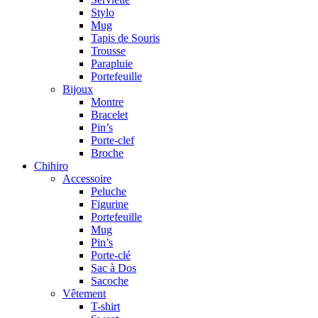
Stylo
Mug
Tapis de Souris
Trousse
Parapluie
Portefeuille
Bijoux
Montre
Bracelet
Pin’s
Porte-clef
Broche
Chihiro
Accessoire
Peluche
Figurine
Portefeuille
Mug
Pin’s
Porte-clé
Sac à Dos
Sacoche
Vêtement
T-shirt