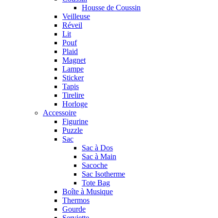
Housse de Coussin
Veilleuse
Réveil
Lit
Pouf
Plaid
Magnet
Lampe
Sticker
Tapis
Tirelire
Horloge
Accessoire
Figurine
Puzzle
Sac
Sac à Dos
Sac à Main
Sacoche
Sac Isotherme
Tote Bag
Boîte à Musique
Thermos
Gourde
Serviette