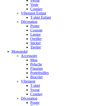
Sweat
Veste
Cosplay
Vêtement Enfant
T-shirt Enfant
Décoration
Poster
Coussin
Lampe
Oreiller
Sticker
Tirelire
Mononoké
Accessoire
Mug
Peluche
Figurine
Portefeuilles
Bracelet
Vêtement
T-shirt
Sweat
Cosplay
Décoration
Poster