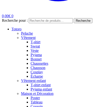
0,00
€
0
Recherche pour :
Recherche
Totoro
Peluche
Vêtement
T-shirt
Sweat
Veste
Pyjama
Bonnet
Chaussettes
Chausson
Cosplay
Écharpe
Vêtement enfant
T-shirt enfant
Pyjama enfant
Maison et Décoration
Poster
Tableau
Coussin