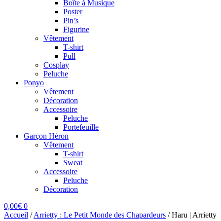
Boîte à Musique
Poster
Pin’s
Figurine
Vêtement
T-shirt
Pull
Cosplay
Peluche
Ponyo
Vêtement
Décoration
Accessoire
Peluche
Portefeuille
Garçon Héron
Vêtement
T-shirt
Sweat
Accessoire
Peluche
Décoration
0,00
€
0
Accueil
/
Arrietty : Le Petit Monde des Chapardeurs
/
Haru | Arrietty