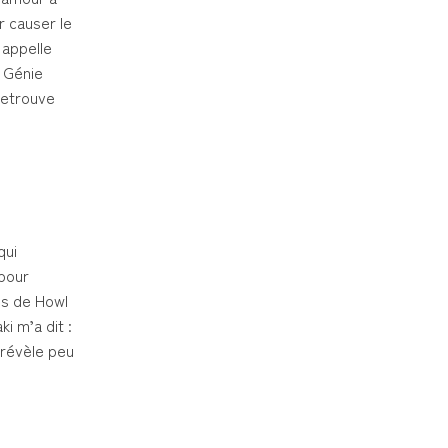
r causer le
 appelle
e Génie
 retrouve
qui
 pour
les de Howl
i m’a dit :
l révèle peu