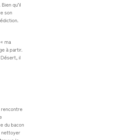
 Bien qu’il
ire son
édiction.
t « ma
ge à partir.
Désert, il
l rencontre
e
ire du bacon
e nettoyer