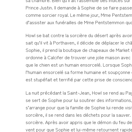
sa chambre. Bien qu’il ait rassemblé des indices sur l
Prince Justin. Il demande à Sophie de se faire pass
comme sorcier royal. Le même jour, Mme Pentstemmo
d’assister aux funérailles de Mme Pentstemmon quoi 
Howl se bat contre la sorcière du désert après avo
sait qu’il vit à Porthaven, il décide de déplacer le 
Sophie, il prend la boutique de chapeaux de Market 
ordonne à Calcifer de trouver une jolie maison avec
que le chien est un humain ensorcelé. Lorsque Sophie 
l’humain ensorcelé sa forme humaine et soupçonne qu’
est stupéfait et terrifié par cette prise de conscience
La nuit précédant la Saint-Jean, Howl se rend au Pay
se sert de Sophie pour lui soutirer des informations,
s’arrange pour que la famille de Sophie lui rende vis
sorcière, il se rend dans les déchets pour la sauver. L
sorcière. Après avoir appris que le démon du feu de 
vent pour que Sophie et lui-même retournent rapide