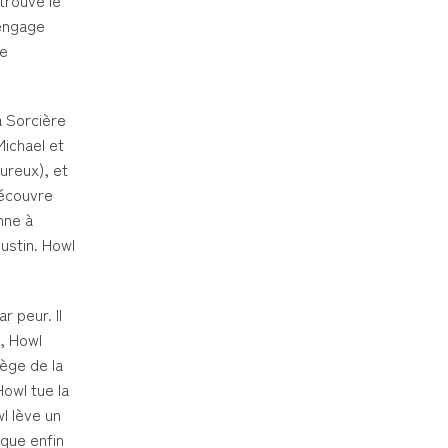
etrouve le
’engage
re
a Sorcière
Michael et
ureux), et
découvre
nne à
ustin. Howl
r peur. Il
n, Howl
iège de la
Howl tue la
l lève un
que enfin