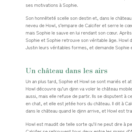
ses motivations à Sophie.
Son honnêteté scelle son destin et, dans le château
neveu de Howl, s’empare de Calcifer et serre le cœu
mais Sophie le sauve en lui rendant son cœur. Après 
Sophie et Sophie retrouve son véritable âge. Howl d
Justin leurs véritables formes, et demande Sophie 
Un château dans les airs
Un an plus tard, Sophie et Howl se sont mariés et atte
Howl découvre qu’un djinn va voler le château mobile.
aussi, mais elle refuse de partir. Ils se disputent à 
en chat, et elle est jetée hors du château. Il dit à C
dans le château quand le djinn arrive, et Howl est tr
Howl est maudit de telle sorte qu’il ne peut dire à 
Calcifer se retrouvent tous deux entre les mains d