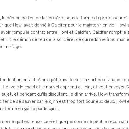
, le démon de feu de la sorcière, sous la forme du professeur d’
r que Howl avait donné à Calcifer pour le maintenir en vie. Howl 
avoir rompu le contrat entre Howl et Calcifer, Calcifer rompt le s
étruit le démon de feu de la sorcière, ce qui redonne à Suliman e
en mariage.
ndent un enfant. Alors qu’il travaille sur un sort de divination pou
 Il envoie Michael et le nouvel apprenti au loin, et veut envoyer 
ce sujet, et pendant qu’ils discutent, le djinn arrive. Howl transfo
alcifer de se sauver car le djinn est trop fort pour eux deux. Howl 
ansformé en génie par le djinn.
personne qu’il est ensorcelé et que personne ne peut le reconnaîtr
’Abdullah, un marchand de tapis, qui a également perdu son gran