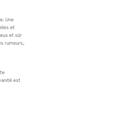
te. Une
lles et
teux et sûr
es rumeurs,
ite
vanité est