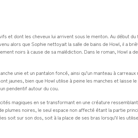
fs et dont les cheveux lui arrivent sous le menton. Au début du 
enu alors que Sophie nettoyait la salle de bains de Howl, il a br
alement noirs à cause de sa malédiction. Dans le roman, Howl a d
blanche unie et un pantalon foncé, ainsi qu’un manteau à carreaux
ont jaunes, bien que Howl utilise à peine les manches et laisse l
 un pendentif autour du cou.
pacités magiques en se transformant en une créature ressemblant
e plumes noires, le seul espace non affecté étant la partie princ
 soit sur son dos, soit à la place de ses bras lorsqu’il les utilis