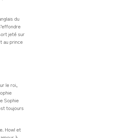
anglais du
s’effondre
ort jeté sur
t au prince
r le roi,
Sophie
rme Sophie
est toujours
e. Howl et
d amour à