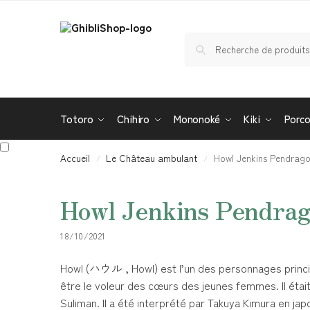
Totoro
Chihiro
Mononoké
Kiki
Porc
Accueil
Le Château ambulant
Howl Jenkins Pendrago
/
/
Howl Jenkins Pendrag
18/10/2021
Howl (ハウル , Howl) est l’un des personnages princip
être le voleur des cœurs des jeunes femmes. Il étai
Suliman. Il a été interprété par Takuya Kimura en jap