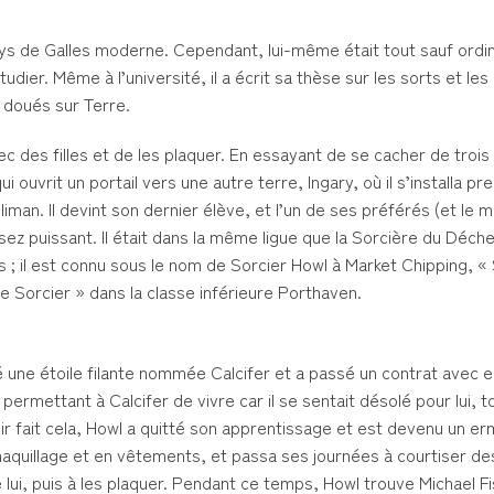
ays de Galles moderne. Cependant, lui-même était tout sauf ordi
tudier. Même à l’université, il a écrit sa thèse sur les sorts et le
 doués sur Terre.
vec des filles et de les plaquer. En essayant de se cacher de tro
qui ouvrit un portail vers une autre terre, Ingary, où il s’installa p
uliman. Il devint son dernier élève, et l’un de ses préférés (et le m
ssez puissant. Il était dans la même ligue que la Sorcière du Déch
ms ; il est connu sous le nom de Sorcier Howl à Market Chipping, «
le Sorcier » dans la classe inférieure Porthaven.
une étoile filante nommée Calcifer et a passé un contrat avec elle
permettant à Calcifer de vivre car il se sentait désolé pour lui, t
fait cela, Howl a quitté son apprentissage et est devenu un ermi
aquillage et en vêtements, et passa ses journées à courtiser de
ui, puis à les plaquer. Pendant ce temps, Howl trouve Michael F