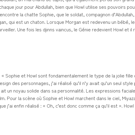
haque jour pour Abdullah, bien que Howl utilise ses pouvoirs pou
 rencontre la chatte Sophie, que le soldat, compagnon d’Abdullah,
rgan, qui est un chaton. Lorsque Morgan est redevenu un bébé, l
veiller. Une fois les djinns vaincus, le Génie redevient Howl et il
 « Sophie et Howl sont fondamentalement le type de la jolie fille 
design des personnages, j’ai réalisé qu’il n’y avait qu’un seul style
il y ait un noyau solide dans sa personnalité. Les expressions facia
. Pour la scène où Sophie et Howl marchent dans le ciel, Miyazak
que j’ai enfin réalisé : « Oh, c’est donc comme ça qu’il est ». How