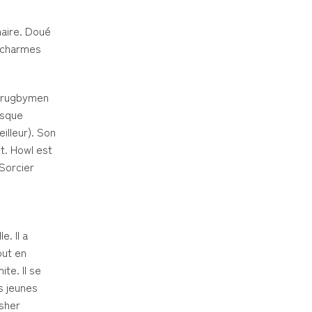
naire. Doué
s charmes
is rugbymen
resque
eilleur). Son
et. Howl est
 Sorcier
. Il a
out en
te. Il se
s jeunes
isher