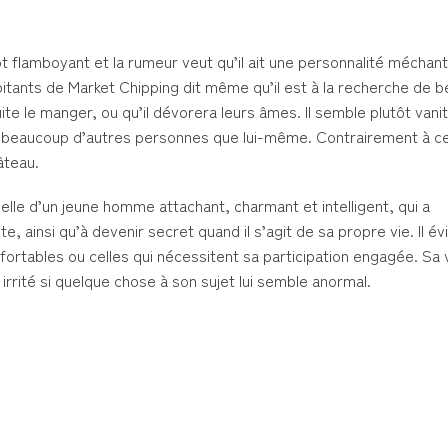
 flamboyant et la rumeur veut qu’il ait une personnalité méchan
ants de Market Chipping dit même qu’il est à la recherche de be
ite le manger, ou qu’il dévorera leurs âmes. Il semble plutôt vani
e beaucoup d’autres personnes que lui-même. Contrairement à c
âteau.
celle d’un jeune homme attachant, charmant et intelligent, qui a
ainsi qu’à devenir secret quand il s’agit de sa propre vie. Il év
ortables ou celles qui nécessitent sa participation engagée. Sa 
t irrité si quelque chose à son sujet lui semble anormal.