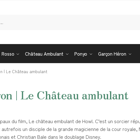
Re
o Rosso
Château Ambulant
Ponyo
Garçon Héron
n | Le Château ambulant
on | Le Château ambulant
aux du film, Le château embulant de Howl. C’est un sorcier rép
t autrefois un disciple de la grande magicienne de la cour royale
onais et Christian Bale dans le doublage Disney.