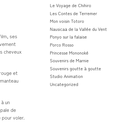
Le Voyage de Chihiro
Les Contes de Terremer
Mon voisin Totoro
Nausicaä de la Vallée du Vent
film, ses
Ponyo sur la falaise
ièvement
Porco Rosso
es cheveux
Princesse Mononoké
Souvenirs de Marnie
Souvenirs goutte à goutte
 rouge et
Studio Animation
e manteau
Uncategorized
 à un
ipale de
e pour voler.