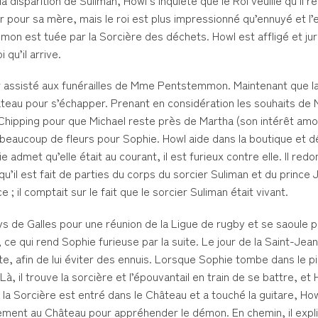
a disparition de Suliman, Howl s’inquiète que le Roi veuille qu’il r
er pour sa mère, mais le roi est plus impressionné qu’ennuyé et l
n est tuée par la Sorcière des déchets. Howl est affligé et ju
qu’il arrive.
ir assisté aux funérailles de Mme Pentstemmon. Maintenant que l
château pour s’échapper. Prenant en considération les souhaits de 
Chipping pour que Michael reste près de Martha (son intérêt amo
 beaucoup de fleurs pour Sophie. Howl aide dans la boutique et 
admet qu’elle était au courant, il est furieux contre elle. Il redo
il est fait de parties du corps du sorcier Suliman et du prince J
 ; il comptait sur le fait que le sorcier Suliman était vivant.
s de Galles pour une réunion de la Ligue de rugby et se saoule pa
 ce qui rend Sophie furieuse par la suite. Le jour de la Saint-Jea
ite, afin de lui éviter des ennuis. Lorsque Sophie tombe dans le p
à, il trouve la sorcière et l’épouvantail en train de se battre, et 
la Sorcière est entré dans le Château et a touché la guitare, How
ment au Château pour appréhender le démon. En chemin, il expli