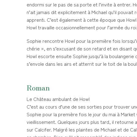
endormi sur le pas de sa porte et l’invite à entrer. 
n’ait jamais dit explicitement à Michael qu’il pouvait 
apprenti. C’est également à cette époque que Howl a 
Howl travaille occasionnellement pour l’armée du roi
Sophie rencontre Howl pour la première fois lorsqu’i
chérie », en s’excusant de son retard et en disant qu’il
Howl escorte ensuite Sophie jusqu’à la boulangerie d
s’envole dans les airs et atterrit sur le toit de la bou
Roman
Le Château ambulant de Howl
C’est au cours d’une de ses sorties pour trouver un
Sophie pour la première fois le jour du mai à Market 
vieillissement. Quelques jours plus tard, il retourne
sur Calcifer. Malgré les plaintes de Michael et de Ca