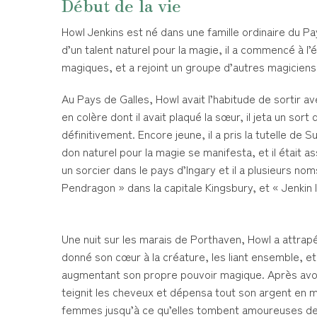
Début de la vie
Howl Jenkins est né dans une famille ordinaire du P
d’un talent naturel pour la magie, il a commencé à l’é
magiques, et a rejoint un groupe d’autres magiciens
Au Pays de Galles, Howl avait l’habitude de sortir a
en colère dont il avait plaqué la sœur, il jeta un sort 
définitivement. Encore jeune, il a pris la tutelle de S
don naturel pour la magie se manifesta, et il était a
un sorcier dans le pays d’Ingary et il a plusieurs no
Pendragon » dans la capitale Kingsbury, et « Jenkin 
Une nuit sur les marais de Porthaven, Howl a attrapé 
donné son cœur à la créature, les liant ensemble, et 
augmentant son propre pouvoir magique. Après avoir 
teignit les cheveux et dépensa tout son argent en m
femmes jusqu’à ce qu’elles tombent amoureuses de l