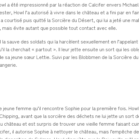
Howl a été impressionné par la réaction de Calcifer envers Michael.
rester, Howl l’a autorisé à vivre dans le château et a fini par en fa
courtisé puis quitté la Sorcière du Désert, qui lui a jeté une mal
, mais évite autant que possible tout contact avec elle.
l la sauve des soldats qui la harcèlent sexuellement en l’appelan
 la cherchait « partout ». Il leur jette ensuite un sort qui les obli
e sa jeune sœur Lettie. Suivi par les Blobbmen de la Sorcière du 
langerie.
e jeune femme qu’il rencontre Sophie pour la première fois. How
Chipping, avant que la sorcière des déchets ne lui jette un sort d
 au château et est surpris de trouver une vieille femme faisant cu
lcifer, il autorise Sophie à nettoyer le château, mais l’empêche d