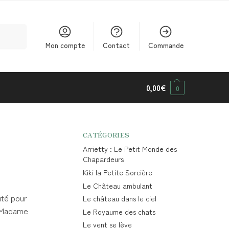
cherche
Mon compte
Contact
Commande
0,00
€
0
CATÉGORIES
Arrietty : Le Petit Monde des
Chapardeurs
Kiki la Petite Sorcière
Le Château ambulant
uté pour
Le château dans le ciel
, Madame
Le Royaume des chats
Le vent se lève