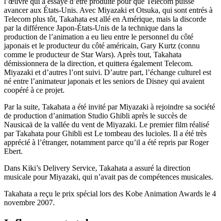
l’œuvre qui a essayé d’être produite pour que Telecom puisse
avancer aux États-Unis. Avec Miyazaki et Otsuka, qui sont entrés à
Telecom plus tôt, Takahata est allé en Amérique, mais la discorde
par la différence Japon-États-Unis de la technique dans la
production de l’animation a eu lieu entre le personnel du côté
japonais et le producteur du côté américain, Gary Kurtz (connu
comme le producteur de Star Wars). Après tout, Takahata
démissionnera de la direction, et quittera également Telecom.
Miyazaki et d’autres l’ont suivi. D’autre part, l’échange culturel est
né entre l’animateur japonais et les seniors de Disney qui avaient
coopéré à ce projet.
Par la suite, Takahata a été invité par Miyazaki à rejoindre sa société
de production d’animation Studio Ghibli après le succès de
Nausicaä de la vallée du vent de Miyazaki. Le premier film réalisé
par Takahata pour Ghibli est Le tombeau des lucioles. Il a été très
apprécié à l’étranger, notamment parce qu’il a été repris par Roger
Ebert.
Dans Kiki’s Delivery Service, Takahata a assuré la direction
musicale pour Miyazaki, qui n’avait pas de compétences musicales.
Takahata a reçu le prix spécial lors des Kobe Animation Awards le 4
novembre 2007.