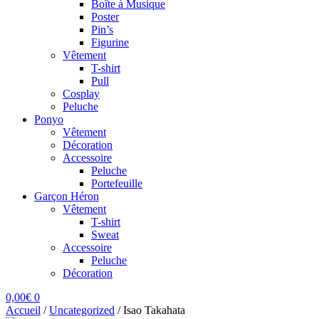
Boîte à Musique
Poster
Pin’s
Figurine
Vêtement
T-shirt
Pull
Cosplay
Peluche
Ponyo
Vêtement
Décoration
Accessoire
Peluche
Portefeuille
Garçon Héron
Vêtement
T-shirt
Sweat
Accessoire
Peluche
Décoration
0,00
€
0
Accueil
/
Uncategorized
/
Isao Takahata