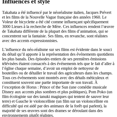
Influences et style
Takahata a été influencé par le néoréalisme italien, Jacques Prévert
et les films de la Nouvelle Vague française des années 1960. Le
Voleur de bicyclette a été cité comme influençant spécifiquement
3000 Lieues à la recherche de Mère. Ces influences rendent l’œuvre
de Takahata différente de la plupart des films d’animation, qui se
concentrent sur la fantaisie. Ses films, en revanche, sont réalistes
avec des accents expressionnistes.
L’influence du néo-réalisme sur ses films est évidente dans le souci
du détail qu’il apporte à la représentation des événements quotidiens
les plus banals. Des épisodes entiers de ses premières émissions
télévisées étaient consacrés à des événements tels que le fait d’aller à
l’église chaque semaine, d’avoir un emploi de nettoyeur de
bouteilles ou de détailler le travail des agriculteurs dans les champs.
Tous ces événements sont montrés avec des détails méticuleux et
constituent souvent une partie importante de son travail. À
l’exception de Horus : Prince of the Sun (une comédie musicale
Disney aux accents plus sombres et plus politiques), Pom Poko (un
film écologiste sur des tanuki magiques qui tentent de sauver leur
terre) et Gauche le violoncelliste (un film sur un violoncelliste en
difficulté qui est aidé par des animaux de la forêt qui parlent), la
majorité de ses œuvres sont des drames se déroulant dans des
environnements plutôt réalistes.