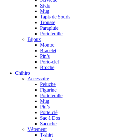
Stylo
Mug
Tapis de Souris
Trousse
Parapluie
Portefeuille
Bijoux
Montre
Bracelet
Pin’s
Porte-clef
Broche
Chihiro
Accessoire
Peluche
Figurine
Portefeuille
Mug
Pin’s
Porte-clé
Sac à Dos
Sacoche
Vêtement
T-shirt