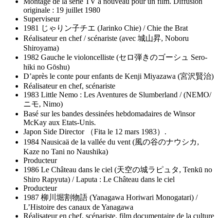
Montage de la série TV à nouveau pour un film. Diffusion
originale : 19 juillet 1980
Superviseur
1981 じゃりン子チエ (Jarinko Chie) / Chie the Brat
Réalisateur en chef / scénariste (avec 城山昇, Noboru
Shiroyama)
1982 Gauche le violoncelliste (セロ弾きのゴーシュ Sero-
hiki no Gōshu)
D’après le conte pour enfants de Kenji Miyazawa (宮沢賢治)
Réalisateur en chef, scénariste
1983 Little Nemo : Les Aventures de Slumberland / (NEMO/
ニモ, Nimo)
Basé sur les bandes dessinées hebdomadaires de Winsor
McKay aux Etats-Unis.
Japon Side Director （Fita le 12 mars 1983）.
1984 Nausicaä de la vallée du vent (風の谷のナウシカ,
Kaze no Tani no Naushika)
Producteur
1986 Le Château dans le ciel (天空の城ラピュタ, Tenkū no
Shiro Rapyuta) / Laputa : Le Château dans le ciel
Producteur
1987 柳川堀割物語 (Yanagawa Horiwari Monogatari) /
L’Histoire des canaux de Yanagawa
Réalisateur en chef, scénariste, film documentaire de la culture