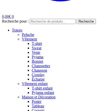
0,00
€
0
Recherche pour :
Recherche
Totoro
Peluche
Vêtement
T-shirt
Sweat
Veste
Pyjama
Bonnet
Chaussettes
Chausson
Cosplay
Écharpe
Vêtement enfant
T-shirt enfant
Pyjama enfant
Maison et Décoration
Poster
Tableau
Coussin