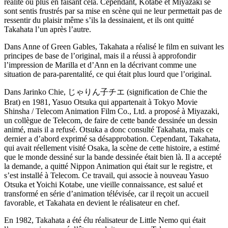
réalité ou plus en faisant cela. Cependant, Kotabe et Miyazaki se
sont sentis frustrés par sa mise en scène qui ne leur permettait pas de
ressentir du plaisir même s’ils la dessinaient, et ils ont quitté
Takahata l’un après l’autre.
Dans Anne of Green Gables, Takahata a réalisé le film en suivant les
principes de base de l’original, mais il a réussi à approfondir
l’impression de Marilla et d’Ann en la décrivant comme une
situation de para-parentalité, ce qui était plus lourd que l’original.
Dans Jarinko Chie, じゃりん子チエ (signification de Chie the
Brat) en 1981, Yasuo Otsuka qui appartenait à Tokyo Movie
Shinsha / Telecom Animation Film Co., Ltd. a proposé à Miyazaki,
un collègue de Telecom, de faire de cette bande dessinée un dessin
animé, mais il a refusé. Otsuka a donc consulté Takahata, mais ce
dernier a d’abord exprimé sa désapprobation. Cependant, Takahata,
qui avait réellement visité Osaka, la scène de cette histoire, a estimé
que le monde dessiné sur la bande dessinée était bien là. Il a accepté
la demande, a quitté Nippon Animation qui était sur le registre, et
s’est installé à Telecom. Ce travail, qui associe à nouveau Yasuo
Otsuka et Yoichi Kotabe, une vieille connaissance, est salué et
transformé en série d’animation télévisée, car il reçoit un accueil
favorable, et Takahata en devient le réalisateur en chef.
En 1982, Takahata a été élu réalisateur de Little Nemo qui était