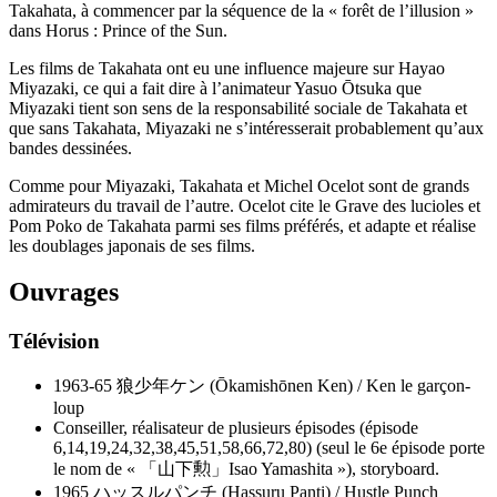
Takahata, à commencer par la séquence de la « forêt de l’illusion »
dans Horus : Prince of the Sun.
Les films de Takahata ont eu une influence majeure sur Hayao
Miyazaki, ce qui a fait dire à l’animateur Yasuo Ōtsuka que
Miyazaki tient son sens de la responsabilité sociale de Takahata et
que sans Takahata, Miyazaki ne s’intéresserait probablement qu’aux
bandes dessinées.
Comme pour Miyazaki, Takahata et Michel Ocelot sont de grands
admirateurs du travail de l’autre. Ocelot cite le Grave des lucioles et
Pom Poko de Takahata parmi ses films préférés, et adapte et réalise
les doublages japonais de ses films.
Ouvrages
Télévision
1963-65 狼少年ケン (Ōkamishōnen Ken) / Ken le garçon-
loup
Conseiller, réalisateur de plusieurs épisodes (épisode
6,14,19,24,32,38,45,51,58,66,72,80) (seul le 6e épisode porte
le nom de « 「山下勲」Isao Yamashita »), storyboard.
1965 ハッスルパンチ (Hassuru Panti) / Hustle Punch