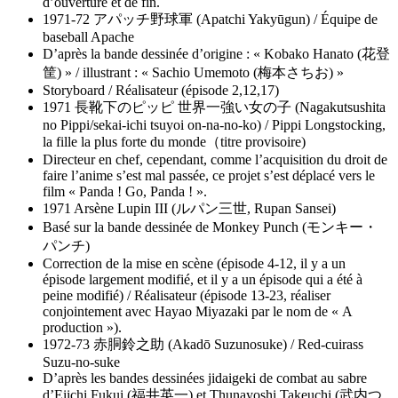
d’ouverture et de fin.
1971-72 アパッチ野球軍 (Apatchi Yakyūgun) / Équipe de
baseball Apache
D’après la bande dessinée d’origine : « Kobako Hanato (花登
筐) » / illustrant : « Sachio Umemoto (梅本さちお) »
Storyboard / Réalisateur (épisode 2,12,17)
1971 長靴下のピッピ 世界一強い女の子 (Nagakutsushita
no Pippi/sekai-ichi tsuyoi on-na-no-ko) / Pippi Longstocking,
la fille la plus forte du monde（titre provisoire)
Directeur en chef, cependant, comme l’acquisition du droit de
faire l’anime s’est mal passée, ce projet s’est déplacé vers le
film « Panda ! Go, Panda ! ».
1971 Arsène Lupin III (ルパン三世, Rupan Sansei)
Basé sur la bande dessinée de Monkey Punch (モンキー・
パンチ)
Correction de la mise en scène (épisode 4-12, il y a un
épisode largement modifié, et il y a un épisode qui a été à
peine modifié) / Réalisateur (épisode 13-23, réaliser
conjointement avec Hayao Miyazaki par le nom de « A
production »).
1972-73 赤胴鈴之助 (Akadō Suzunosuke) / Red-cuirass
Suzu-no-suke
D’après les bandes dessinées jidaigeki de combat au sabre
d’Eiichi Fukui (福井英一) et Thunayoshi Takeuchi (武内つ