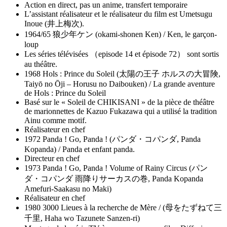
Action en direct, pas un anime, transfert temporaire
L’assistant réalisateur et le réalisateur du film est Umetsugu
Inoue (井上梅次).
1964/65 狼少年ケン (okami-shonen Ken) / Ken, le garçon-
loup
Les séries télévisées （episode 14 et épisode 72） sont sortis
au théâtre.
1968 Hols : Prince du Soleil (太陽の王子 ホルスの大冒険,
Taiyō no Ōji – Horusu no Daibouken) / La grande aventure
de Hols : Prince du Soleil
Basé sur le « Soleil de CHIKISANI » de la pièce de théâtre
de marionnettes de Kazuo Fukazawa qui a utilisé la tradition
Ainu comme motif.
Réalisateur en chef
1972 Panda ! Go, Panda ! (パンダ・コパンダ, Panda
Kopanda) / Panda et enfant panda.
Directeur en chef
1973 Panda ! Go, Panda ! Volume of Rainy Circus (パン
ダ・コパンダ 雨降りサーカスの巻, Panda Kopanda
Amefuri-Saakasu no Maki)
Réalisateur en chef
1980 3000 Lieues à la recherche de Mère / (母をたずねて三
千里, Haha wo Tazunete Sanzen-ri)