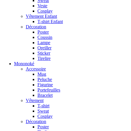
Sweat
Veste
Cosplay
Vêtement Enfant
T-shirt Enfant
Décoration
Poster
Coussin
Lampe
Oreiller
Sticker
Tirelire
Mononoké
Accessoire
Mug
Peluche
Figurine
Portefeuilles
Bracelet
Vêtement
T-shirt
Sweat
Cosplay
Décoration
Poster