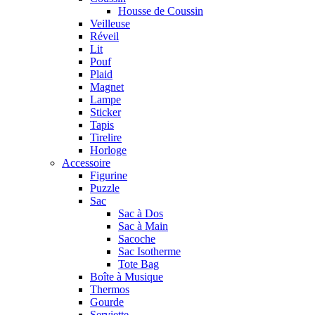
Housse de Coussin
Veilleuse
Réveil
Lit
Pouf
Plaid
Magnet
Lampe
Sticker
Tapis
Tirelire
Horloge
Accessoire
Figurine
Puzzle
Sac
Sac à Dos
Sac à Main
Sacoche
Sac Isotherme
Tote Bag
Boîte à Musique
Thermos
Gourde
Serviette