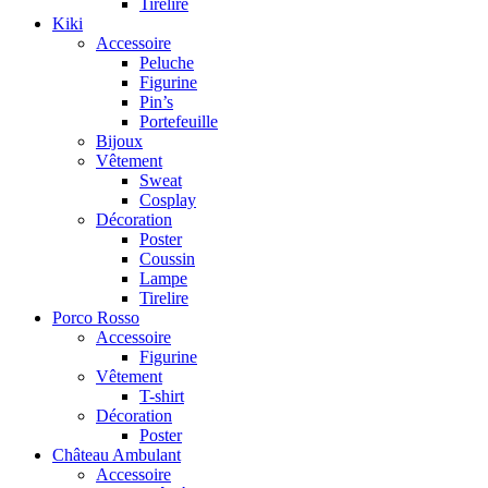
Tirelire
Kiki
Accessoire
Peluche
Figurine
Pin’s
Portefeuille
Bijoux
Vêtement
Sweat
Cosplay
Décoration
Poster
Coussin
Lampe
Tirelire
Porco Rosso
Accessoire
Figurine
Vêtement
T-shirt
Décoration
Poster
Château Ambulant
Accessoire