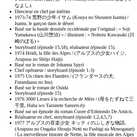
なよし).
Directeur en chef par intérim
1973-74 荒野の少年イサム (Kouya no Shounen Isamu) /
Isamu, le garçon dans le désert
Basé sur la bande dessinée occidentale par l’original : « Soji
Yamakawa (山川惣治) » / illustrant : « Noboru Kawasaki (川
崎のぼる) »
Storyboard (épisode 15,18), réalisateur (épisode 15).
1974 Heidi, la fille des Alpes / (アルプスの少女ハイジ,
Arupusu no Shōjo Haiji)
Basé sur le roman de Johanna Spyri
Chef opérateur / storyboard (épisode 1-3)
1975 Un chien des Flandres / (フランダースの犬,
Furandaasu no Inu)
Basé sur le roman de Ouida
Storyboard (épisode 15)
1976 3000 Lieues à la recherche de Mère / (母をたずねて三
千里, Haha wo Tazunete Sanzen-ri)
Basé sur un épisode du roman Cuore d’Edmondo De Amicis.
Réalisateur en chef, storyboard (épisode 1,2,4,5,7)
1977 アルプスの音楽少女 ネッティのふしぎな物語,
(Arupusu no Ongaku Shoujo Netti no Fushigi na Monogatari)
/ La merveilleuse histoire de Nettie, la fille musicale des Alpes