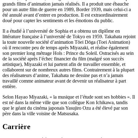
grands films d’animation jamais réalisés. Il a produit une ébauche
pour un autre film de guerre en 1989, Border 1939, mais celui-ci a
été annulé avant d’entrer en production. Il est extraordinairement
doué pour capter les sentiments et les émotions du public.
Il a étudié à l’université de Sophia et a obtenu un diplôme en
littérature française à l’université de Tokyo en 1959. Takahata rejoint
la toute nouvelle société d’animation Tōei Dōga (Toei Animation)
où il rencontre peu de temps après Miyazaki, et réalise également
son premier long métrage Hols : Prince du Soleil. Ostracisés au sein
de la société après l’échec financier du film (malgré son succès
artistique), Miyazaki et lui partent afin de travailler ensemble, et
collaborent sur de nombreux autres films. Contrairement à la plupart
des réalisateurs d’anime, Takahata ne dessine pas et n’a jamais
travaillé comme animateur avant de devenir un réalisateur à part
entière.
Selon Hayao Miyazaki, « la musique et l’étude sont ses hobbies ». Il
est né dans la même ville que son collègue Kon Ichikawa, tandis
que le géant du cinéma japonais Yasujiro Ozu a été élevé par son
père dans la ville voisine de Matsusaka.
Carrière