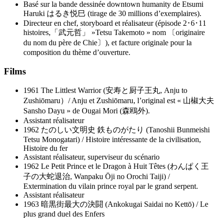
Basé sur la bande dessinée downtown humanity de Etsumi
Haruki はるき悦巳 (tirage de 30 millions d’exemplaires).
Directeur en chef, storyboard et réalisateur (épisode 2･6･11
histoires,「武元哲」 »Tetsu Takemoto » nom 〔originaire
du nom du père de Chie〕), et facture originale pour la
composition du thème d’ouverture.
Films
1961 The Littlest Warrior (安寿と厨子王丸, Anju to
Zushiōmaru）/ Anju et Zushiōmaru, l’original est « 山椒大夫
Sansho Dayu » de Ougai Mori (森鴎外).
Assistant réalisateur
1962 たのしい文明史 鉄ものがたり (Tanoshii Bunmeishi
Tetsu Monogatari) / Histoire intéressante de la civilisation,
Histoire du fer
Assistant réalisateur, superviseur du scénario
1962 Le Petit Prince et le Dragon à Huit Têtes (わんぱく王
子の大蛇退治, Wanpaku Ōji no Orochi Taiji) /
Extermination du vilain prince royal par le grand serpent.
Assistant réalisateur
1963 暗黒街最大の決闘 (Ankokugai Saidai no Kettō) / Le
plus grand duel des Enfers