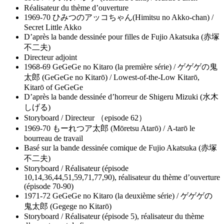
Réalisateur du thème d’ouverture
1969-70 ひみつのアッコちゃん(Himitsu no Akko-chan) /
Secret Little Akko
D’après la bande dessinée pour filles de Fujio Akatsuka (赤塚
不二夫)
Directeur adjoint
1968-69 GeGeGe no Kitaro (la première série) / ゲゲゲの鬼
太郎 (GeGeGe no Kitarō) / Lowest-of-the-Low Kitarō,
Kitarō of GeGeGe
D’après la bande dessinée d’horreur de Shigeru Mizuki (水木
しげる)
Storyboard / Directeur （episode 62）
1969-70 もーれつア太郎 (Mōretsu Atarō) / A-tarō le
bourreau de travail
Basé sur la bande dessinée comique de Fujio Akatsuka (赤塚
不二夫)
Storyboard / Réalisateur (épisode
10,14,36,44,51,59,71,77,90), réalisateur du thème d’ouverture
(épisode 70-90)
1971-72 GeGeGe no Kitaro (la deuxième série) / ゲゲゲの
鬼太郎 (Gegege no Kitarō)
Storyboard / Réalisateur (épisode 5), réalisateur du thème