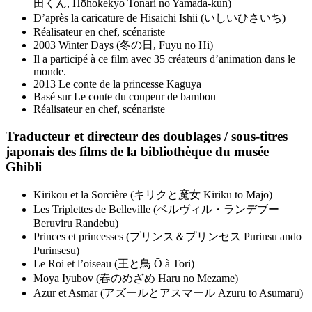
田くん, Hōhokekyo Tonari no Yamada-kun)
D’après la caricature de Hisaichi Ishii (いしいひさいち)
Réalisateur en chef, scénariste
2003 Winter Days (冬の日, Fuyu no Hi)
Il a participé à ce film avec 35 créateurs d’animation dans le
monde.
2013 Le conte de la princesse Kaguya
Basé sur Le conte du coupeur de bambou
Réalisateur en chef, scénariste
Traducteur et directeur des doublages / sous-titres
japonais des films de la bibliothèque du musée
Ghibli
Kirikou et la Sorcière (キリクと魔女 Kiriku to Majo)
Les Triplettes de Belleville (ベルヴィル・ランデブー
Beruviru Randebu)
Princes et princesses (プリンス＆プリンセス Purinsu ando
Purinsesu)
Le Roi et l’oiseau (王と鳥 Ō à Tori)
Moya Iyubov (春のめざめ Haru no Mezame)
Azur et Asmar (アズールとアスマール Azūru to Asumāru)