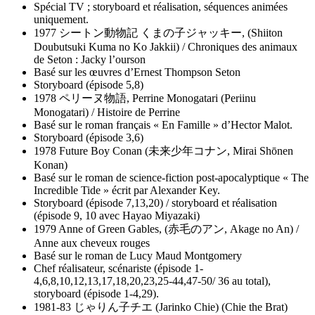
Spécial TV ; storyboard et réalisation, séquences animées
uniquement.
1977 シートン動物記 くまの子ジャッキー, (Shiiton
Doubutsuki Kuma no Ko Jakkii) / Chroniques des animaux
de Seton : Jacky l’ourson
Basé sur les œuvres d’Ernest Thompson Seton
Storyboard (épisode 5,8)
1978 ペリーヌ物語, Perrine Monogatari (Periinu
Monogatari) / Histoire de Perrine
Basé sur le roman français « En Famille » d’Hector Malot.
Storyboard (épisode 3,6)
1978 Future Boy Conan (未来少年コナン, Mirai Shōnen
Konan)
Basé sur le roman de science-fiction post-apocalyptique « The
Incredible Tide » écrit par Alexander Key.
Storyboard (épisode 7,13,20) / storyboard et réalisation
(épisode 9, 10 avec Hayao Miyazaki)
1979 Anne of Green Gables, (赤毛のアン, Akage no An) /
Anne aux cheveux rouges
Basé sur le roman de Lucy Maud Montgomery
Chef réalisateur, scénariste (épisode 1-
4,6,8,10,12,13,17,18,20,23,25-44,47-50/ 36 au total),
storyboard (épisode 1-4,29).
1981-83 じゃりん子チエ (Jarinko Chie) (Chie the Brat)