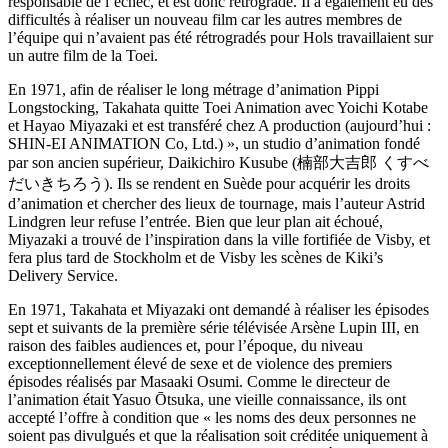
responsable de l’échec, et est donc rétrogradé. Il a également eu des
difficultés à réaliser un nouveau film car les autres membres de
l’équipe qui n’avaient pas été rétrogradés pour Hols travaillaient sur
un autre film de la Toei.
En 1971, afin de réaliser le long métrage d’animation Pippi
Longstocking, Takahata quitte Toei Animation avec Yoichi Kotabe
et Hayao Miyazaki et est transféré chez A production (aujourd’hui :
SHIN-EI ANIMATION Co, Ltd.) », un studio d’animation fondé
par son ancien supérieur, Daikichiro Kusube (楠部大吉郎 くすべ
だいきちろう). Ils se rendent en Suède pour acquérir les droits
d’animation et chercher des lieux de tournage, mais l’auteur Astrid
Lindgren leur refuse l’entrée. Bien que leur plan ait échoué,
Miyazaki a trouvé de l’inspiration dans la ville fortifiée de Visby, et
fera plus tard de Stockholm et de Visby les scènes de Kiki’s
Delivery Service.
En 1971, Takahata et Miyazaki ont demandé à réaliser les épisodes
sept et suivants de la première série télévisée Arsène Lupin III, en
raison des faibles audiences et, pour l’époque, du niveau
exceptionnellement élevé de sexe et de violence des premiers
épisodes réalisés par Masaaki Osumi. Comme le directeur de
l’animation était Yasuo Ōtsuka, une vieille connaissance, ils ont
accepté l’offre à condition que « les noms des deux personnes ne
soient pas divulgués et que la réalisation soit créditée uniquement à