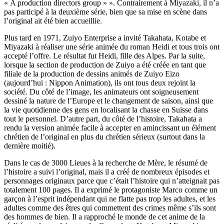
« A production directors group » ». Contrairement à Miyazaki, il n’a
pas participé à la deuxième série, bien que sa mise en scène dans
l’original ait été bien accueillie.
Plus tard en 1971, Zuiyo Enterprise a invité Takahata, Kotabe et
Miyazaki à réaliser une série animée du roman Heidi et tous trois ont
accepté l’offre. Le résultat fut Heidi, fille des Alpes. Par la suite,
lorsque la section de production de Zuiyo a été créée en tant que
filiale de la production de dessins animés de Zuiyo Eizo
(aujourd’hui : Nippon Animation), ils ont tous deux rejoint la
société. Du côté de l’image, les animateurs ont soigneusement
dessiné la nature de l’Europe et le changement de saison, ainsi que
la vie quotidienne des gens en localisant la chasse en Suisse dans
tout le personnel. D’autre part, du côté de l’histoire, Takahata a
rendu la version animée facile à accepter en amincissant un élément
chrétien de l’original en plus du chrétien sérieux (surtout dans la
dernière moitié).
Dans le cas de 3000 Lieues à la recherche de Mère, le résumé de
l’histoire a suivi l’original, mais il a créé de nombreux épisodes et
personnages originaux parce que c’était l’histoire qui n’atteignait pas
totalement 100 pages. Il a exprimé le protagoniste Marco comme un
garçon à l’esprit indépendant qui ne flatte pas trop les adultes, et les
adultes comme des êtres qui commettent des crimes même s’ils sont
des hommes de bien. Il a rapproché le monde de cet anime de la