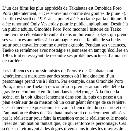
L’un des films les plus appréciés de Takahatas est Omohide Poro
Poro (littéralement, « Des souvenirs comme des gouttes de pluie »).
Le film est sorti en 1991 au Japon et a été acclamé par la critique. Il
a été renommé Only Yesterday pour le public anglophone. Destiné à
un public adulte, Omohide Poro Poro raconte l’histoire de Taeko,
une femme célibataire travaillant dans un bureau à Tokyo, qui prend
ses vacances annuelles à la campagne avec la famille de sa belle-
sœur pour travailler comme ouvrier agricole. Pendant ses vacances,
Taeko se remémore avec nostalgie sa jeunesse en tant qu’écolière en
1966, tout en essayant de résoudre ses problèmes actuels d’amour et
de carrière.
Les influences expressionnistes de l’œuvre de Takahata sont
généralement marquées par des scènes où l’imagination d’un
personnage prend vie à l’écran. Par exemple, dans Omohide Poro
Poro, après que Taeko a rencontré son premier amour, elle défie la
gravité en courant et en flottant dans le ciel rouge. À la fin de la
scène, on la voit glisser lentement dans son lit, puis on passe à un
plan extérieur de sa maison où un cœur géant émerge de sa fenêtre.
Ces séquences expressionnistes vont à l’encontre du scénario et de
l’animation réalistes de Takahata, mais sont consciemment utilisées
par le réalisateur pour faire la transition entre le réalisme et le monde
irréel de l’animation fantastique, ce qui renforce le personnage. Ces
scènes se retrouvent à des degrés divers dans toutes les œuvres de