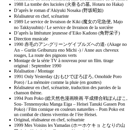
1988 La tombe des lucioles (火垂るの墓, Hotaru no Haka)
D’après le roman d’Akiyuki Nosaka (野坂昭如)
Réalisateur en chef, scénariste
1989 Le service de livraison de Kiki (魔女の宅急便, Majo
no Takkyuubin) / Le service de livraison de la sorcière
D’après la littérature jeunesse d’Eiko Kadono (角野栄子)
Direction musicale
1990 赤毛のアン-グリーンゲイブルズへの道- (Akage no
An – Guriin Geiburuzu eno Michi -) / Anne aux cheveux
rouges, La route des pignons verts
Montage de la série TV à nouveau pour un film. tirage
original : Septembre 1990
Réalisation / Montage
1991 Only Yesterday (おもひでぽろぽろ, Omohide Poro
Poro) / La mémoire comme la pluie (en gouttes)
Réalisateur en chef, scénariste, traduction des paroles de la
chanson thème.
1994 Pom Poko (総天然色漫画映画 平成狸合戦ぽんぽこ,
Sou- Tennensyoku Manga Eiga – Heisei Tanuki Gassen Pon
Poko) / Film comique en couleurs naturelles – Pom Poko est
un combat de chiens viverrins de l’ère Heisei.
Original, réalisateur en chef, scénariste
1999 Mes Voisins les Yamadas (ホーホケキョ となりの山