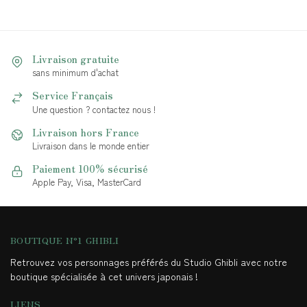
Livraison gratuite
sans minimum d'achat
Service Français
Une question ? contactez nous !
Livraison hors France
Livraison dans le monde entier
Paiement 100% sécurisé
Apple Pay, Visa, MasterCard
BOUTIQUE N°1 GHIBLI
Retrouvez vos personnages préférés du Studio Ghibli avec notre
boutique spécialisée à cet univers japonais !
LIENS