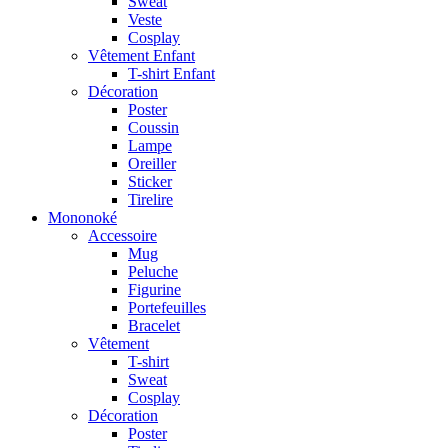
Sweat
Veste
Cosplay
Vêtement Enfant
T-shirt Enfant
Décoration
Poster
Coussin
Lampe
Oreiller
Sticker
Tirelire
Mononoké
Accessoire
Mug
Peluche
Figurine
Portefeuilles
Bracelet
Vêtement
T-shirt
Sweat
Cosplay
Décoration
Poster