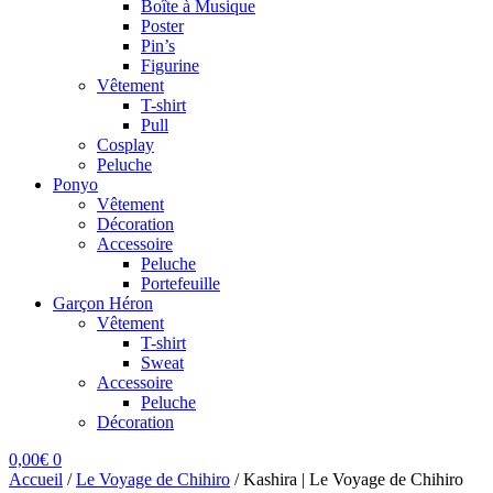
Boîte à Musique
Poster
Pin’s
Figurine
Vêtement
T-shirt
Pull
Cosplay
Peluche
Ponyo
Vêtement
Décoration
Accessoire
Peluche
Portefeuille
Garçon Héron
Vêtement
T-shirt
Sweat
Accessoire
Peluche
Décoration
0,00
€
0
Accueil
/
Le Voyage de Chihiro
/
Kashira | Le Voyage de Chihiro