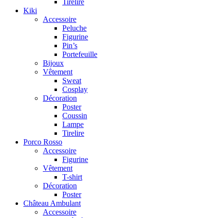
Tirelire
Kiki
Accessoire
Peluche
Figurine
Pin’s
Portefeuille
Bijoux
Vêtement
Sweat
Cosplay
Décoration
Poster
Coussin
Lampe
Tirelire
Porco Rosso
Accessoire
Figurine
Vêtement
T-shirt
Décoration
Poster
Château Ambulant
Accessoire