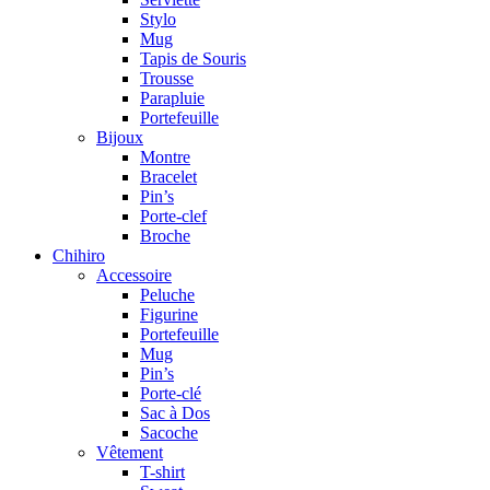
Stylo
Mug
Tapis de Souris
Trousse
Parapluie
Portefeuille
Bijoux
Montre
Bracelet
Pin’s
Porte-clef
Broche
Chihiro
Accessoire
Peluche
Figurine
Portefeuille
Mug
Pin’s
Porte-clé
Sac à Dos
Sacoche
Vêtement
T-shirt