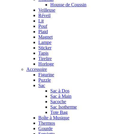
Housse de Coussin
Veilleuse
Réveil
Lit
Pouf
Plaid
Magnet
Lampe
Sticker
Tapis
Tirelire
Horloge
Accessoire
Figurine
Puzzle
Sac
Sac à Dos
Sac à Main
Sacoche
Sac Isotherme
Tote Bag
Boîte à Musique
Thermos
Gourde
Serviette