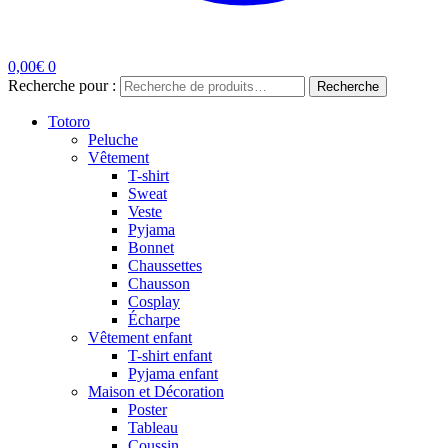
0,00
€
0
Recherche pour :
Recherche
Totoro
Peluche
Vêtement
T-shirt
Sweat
Veste
Pyjama
Bonnet
Chaussettes
Chausson
Cosplay
Écharpe
Vêtement enfant
T-shirt enfant
Pyjama enfant
Maison et Décoration
Poster
Tableau
Coussin