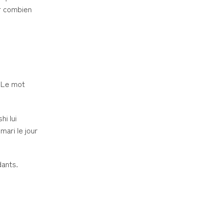
er combien
. Le mot
hi lui
mari le jour
dants.