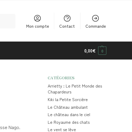
cherche
Mon compte
Contact
Commande
0,00
€
0
CATÉGORIES
Arrietty : Le Petit Monde des
Chapardeurs
Kiki la Petite Sorcière
Le Château ambulant
Le château dans le ciel
Le Royaume des chats
hasse Nago.
Le vent se lève