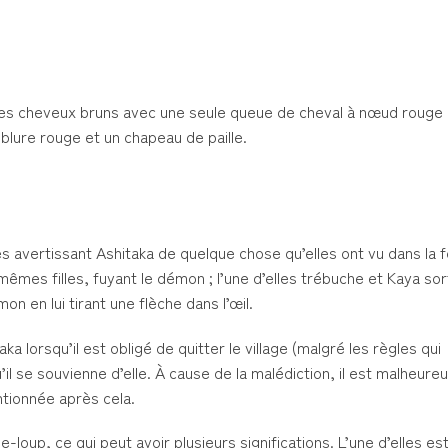
 a des cheveux bruns avec une seule queue de cheval à nœud rouge
blure rouge et un chapeau de paille.
es avertissant Ashitaka de quelque chose qu’elles ont vu dans la f
 mêmes filles, fuyant le démon ; l’une d’elles trébuche et Kaya so
n en lui tirant une flèche dans l’œil.
ka lorsqu’il est obligé de quitter le village (malgré les règles qui
u’il se souvienne d’elle. À cause de la malédiction, il est malheur
ntionnée après cela.
-loup, ce qui peut avoir plusieurs significations. L’une d’elles est 