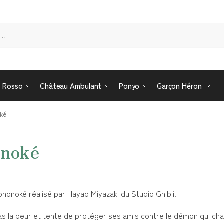
Re
o Rosso
Château Ambulant
Ponyo
Garçon Héron
ké
onoké
onoké réalisé par Hayao Miyazaki du Studio Ghibli.
ît pas la peur et tente de protéger ses amis contre le démon qui c