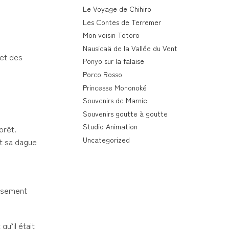
Le Voyage de Chihiro
Les Contes de Terremer
Mon voisin Totoro
Nausicaä de la Vallée du Vent
 et des
Ponyo sur la falaise
Porco Rosso
Princesse Mononoké
Souvenirs de Marnie
Souvenirs goutte à goutte
Studio Animation
orêt.
Uncategorized
rt sa dague
eusement
qu’il était