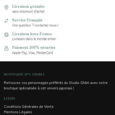
Livraison gratuite
sans minimum d'achat
Service Français
Une question ? contactez nous !
Livraison hors France
Livraison dans le monde entier
Paiement 100% sécurisé
Apple Pay, Visa, MasterCard
BOUTIQUE N°1 GHIBLI
Retrouvez vos personnages préférés du Studio Ghibli avec notre
boutique spécialisée à cet univers japonais !
LIENS
Conditions Générales de Vente
Mentions Légales