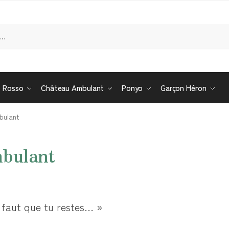
Re
o Rosso
Château Ambulant
Ponyo
Garçon Héron
bulant
mbulant
l faut que tu restes… »