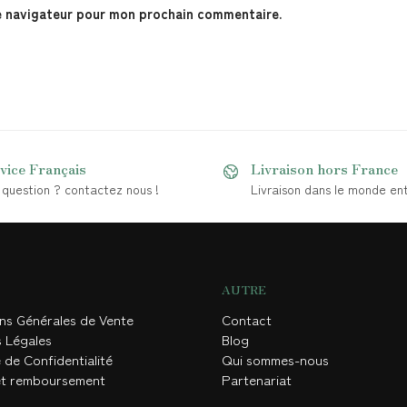
e navigateur pour mon prochain commentaire.
vice Français
Livraison hors France
question ? contactez nous !
Livraison dans le monde ent
AUTRE
ons Générales de Vente
Contact
s Légales
Blog
 de Confidentialité
Qui sommes-nous
et remboursement
Partenariat