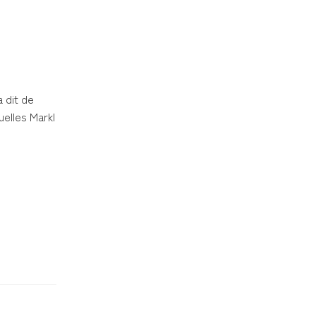
a dit de
uelles Markl