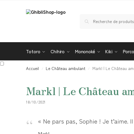
Totoro
Chihiro
Mononoké
Kiki
Porc
Accueil
Le Château ambulant
Markl | Le Château am
/
/
Markl | Le Château a
18/10/2021
« Ne pars pas, Sophie ! Je t’aime. I
Markl