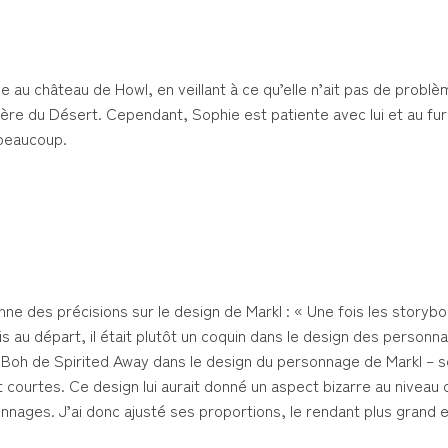
 au château de Howl, en veillant à ce qu’elle n’ait pas de problèm
re du Désert. Cependant, Sophie est patiente avec lui et au fur
 beaucoup.
nne des précisions sur le design de Markl : « Une fois les storyb
is au départ, il était plutôt un coquin dans le design des personn
e Boh de Spirited Away dans le design du personnage de Markl – 
t courtes. Ce design lui aurait donné un aspect bizarre au niveau
nages. J’ai donc ajusté ses proportions, le rendant plus grand e