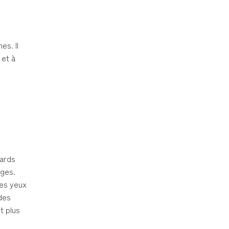
es. Il
 et à
oards
ages.
ses yeux
 des
t plus