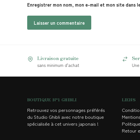
Enregistrer mon nom, mon e-mail et mon site dans l
Livraison gratuite
Ser
sans minimum d'achat
Une 
BOUTIQUE N°1 GHIBLI
LIENS
Retrouvez vos personnages préférés
Conditi
du Studio Ghibli avec notre boutique
Mention
spécialisée à cet univers japonais !
Politique
Retour 