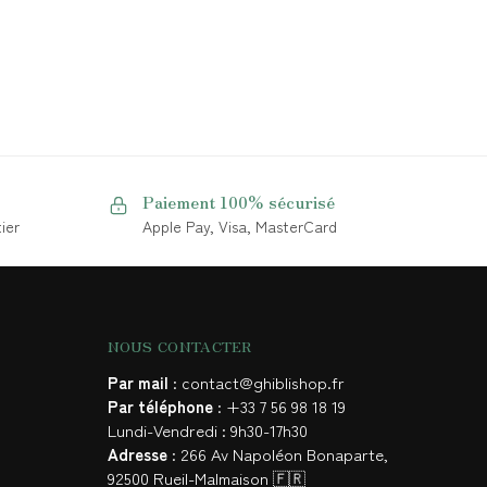
Paiement 100% sécurisé
ier
Apple Pay, Visa, MasterCard
NOUS CONTACTER
Par mail
: contact@ghiblishop.fr
Par téléphone
: +33 7 56 98 18 19
Lundi-Vendredi : 9h30-17h30
Adresse
: 266 Av Napoléon Bonaparte,
92500 Rueil-Malmaison 🇫🇷