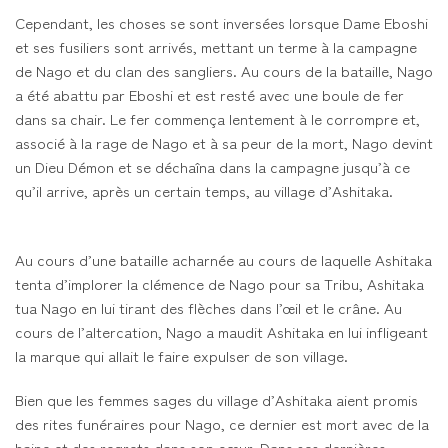
Cependant, les choses se sont inversées lorsque Dame Eboshi
et ses fusiliers sont arrivés, mettant un terme à la campagne
de Nago et du clan des sangliers. Au cours de la bataille, Nago
a été abattu par Eboshi et est resté avec une boule de fer
dans sa chair. Le fer commença lentement à le corrompre et,
associé à la rage de Nago et à sa peur de la mort, Nago devint
un Dieu Démon et se déchaîna dans la campagne jusqu’à ce
qu’il arrive, après un certain temps, au village d’Ashitaka.
Au cours d’une bataille acharnée au cours de laquelle Ashitaka
tenta d’implorer la clémence de Nago pour sa Tribu, Ashitaka
tua Nago en lui tirant des flèches dans l’œil et le crâne. Au
cours de l’altercation, Nago a maudit Ashitaka en lui infligeant
la marque qui allait le faire expulser de son village.
Bien que les femmes sages du village d’Ashitaka aient promis
des rites funéraires pour Nago, ce dernier est mort avec de la
haine et des regrets dans son cœur. Dans ses dernières