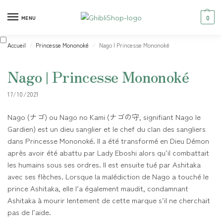
0
MENU
Accueil
Princesse Mononoké
Nago | Princesse Mononoké
/
/
Nago | Princesse Mononoké
17/10/2021
Nago (ナゴ) ou Nago no Kami (ナゴの守, signifiant Nago le
Gardien) est un dieu sanglier et le chef du clan des sangliers
dans Princesse Mononoké. Il a été transformé en Dieu Démon
après avoir été abattu par Lady Eboshi alors qu’il combattait
les humains sous ses ordres. Il est ensuite tué par Ashitaka
avec ses flèches. Lorsque la malédiction de Nago a touché le
prince Ashitaka, elle l’a également maudit, condamnant
Ashitaka à mourir lentement de cette marque s’il ne cherchait
pas de l’aide.