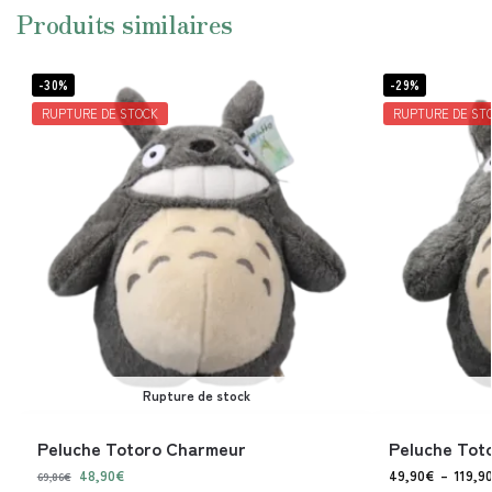
Produits similaires
-30%
-29%
RUPTURE DE STOCK
RUPTURE DE ST
Rupture de stock
Peluche Totoro Charmeur
Peluche Tot
48,90
€
49,90
€
–
119,9
69,86
€