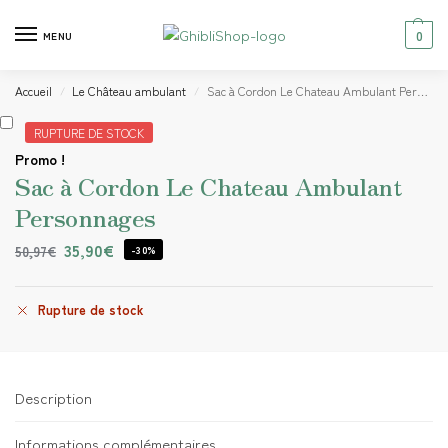
0
MENU
Accueil
Le Château ambulant
Sac à Cordon Le Chateau Ambulant Personnages
/
/
RUPTURE DE STOCK
Promo !
Sac à Cordon Le Chateau Ambulant
Personnages
35,90
€
50,97
€
-30%
Rupture de stock
Description
Informations complémentaires