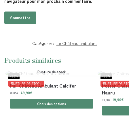
navigateur pour mon prochain commentaire.
Catégorie :
Le Château ambulant
Produits similaires
Rupture de stock
-30%
-50%
RUPTURE DE STOCK
RUPTURE DE ST
Pull Château Ambulant Calcifer
Poster Chât
Hauru
49,90
€
70,85
€
19,90
€
39,90
€
Choix des options