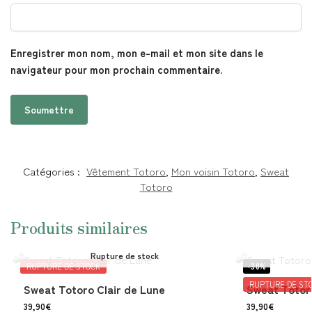
Enregistrer mon nom, mon e-mail et mon site dans le
navigateur pour mon prochain commentaire.
Catégories :
Vêtement Totoro
,
Mon voisin Totoro
,
Sweat
Totoro
Produits similaires
Rupture de stock
RUPTURE DE STOCK
-30%
RUPTURE DE ST
Sweat Totoro Clair de Lune
Sweat Totor
39,90
€
39,90
€