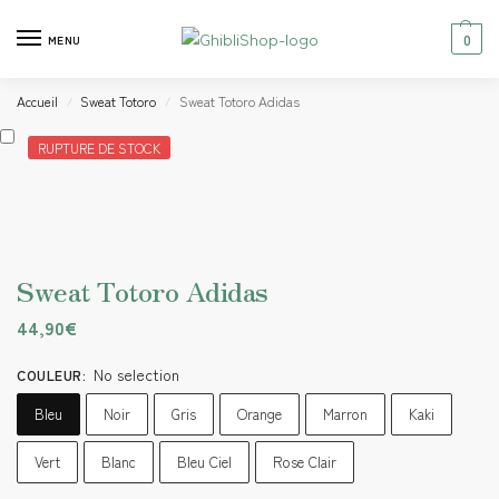
0
MENU
Accueil
Sweat Totoro
Sweat Totoro Adidas
/
/
RUPTURE DE STOCK
Sweat Totoro Adidas
44,90
€
No selection
COULEUR
:
Bleu
Noir
Gris
Orange
Marron
Kaki
Vert
Blanc
Bleu Ciel
Rose Clair