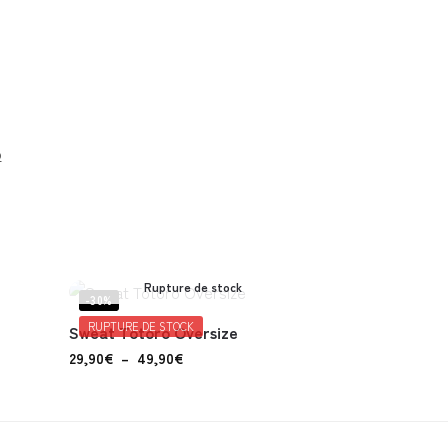
o
Rupture de stock
-30%
RUPTURE DE STOCK
Sweat Totoro Oversize
29,90
€
–
49,90
€