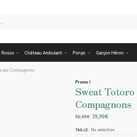
Re
o Rosso
Château Ambulant
Ponyo
Garçon Héron
us ses Compagnons
Promo !
Sweat Totoro 
Compagnons
39,90
€
56,65
€
No selection
TAILLE
: