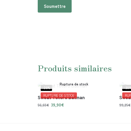
Produits similaires
Rupture de stock
-30%
-30
RUPTURE DE STOCK
RUP
Sweat Totoro Batman
Sweat
39,90
€
56,65
€
99,25
€