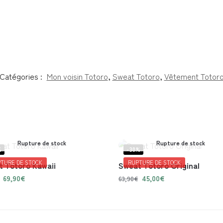
Catégories :
Mon voisin Totoro
,
Sweat Totoro
,
Vêtement Totor
Rupture de stock
Rupture de stock
%
-30%
TURE DE STOCK
RUPTURE DE STOCK
 Totoro Kawaii
Sweat Totoro Original
69,90
€
45,00
€
63,90
€