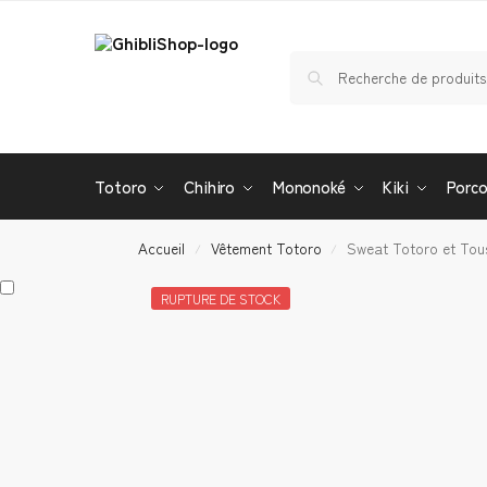
Totoro
Chihiro
Mononoké
Kiki
Porc
Accueil
Vêtement Totoro
Sweat Totoro et To
/
/
RUPTURE DE STOCK