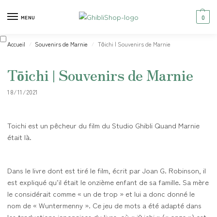
0
MENU
Accueil
Souvenirs de Marnie
Tōichi | Souvenirs de Marnie
/
/
Tōichi | Souvenirs de Marnie
18/11/2021
Toichi est un pêcheur du film du Studio Ghibli Quand Marnie
était là.
Dans le livre dont est tiré le film, écrit par Joan G. Robinson, il
est expliqué qu’il était le onzième enfant de sa famille. Sa mère
le considérait comme « un de trop » et lui a donc donné le
nom de « Wuntermenny ». Ce jeu de mots a été adapté dans
les traductions japonaises du livre, où « jū ichi » (« onze ») est