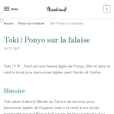
0
MENU
Accueil
Ponyo sur la falaise
Toki | Ponyo sur la falaise
/
/
Toki | Ponyo sur la falaise
16/11/2021
Toki (トキ , Toki) est une femme âgée de Ponyo. Elle vit dans le
centre local pour personnes âgées avec Noriko et Yoshie.
Histoire
Toki salue d’abord Sōsuke au Centre de services pour
personnes âgées de Koganei, mais il se rend à son école
maternelle lorsque Ponyo fait couler de l’eau partout sur sa