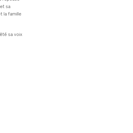
 et sa
 la famille
êté sa voix