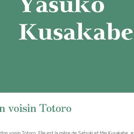
 voisin Totoro
n voisin Totoro. Elle est la mère de Satsuki et Mei Kusakabe, e