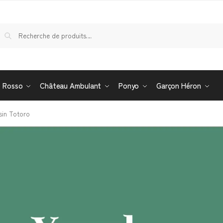
Re
o Rosso
Château Ambulant
Ponyo
Garçon Héron
sin Totoro