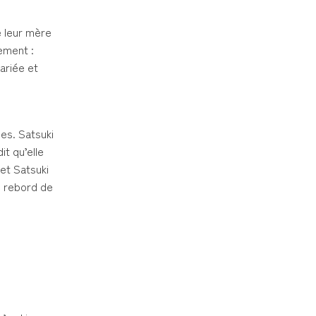
e leur mère
ement :
ariée et
les. Satsuki
it qu’elle
 et Satsuki
le rebord de