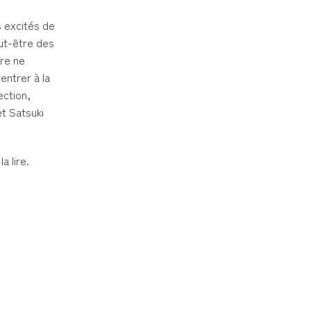
ès excités de
eut-être des
ère ne
entrer à la
ection,
et Satsuki
a lire.