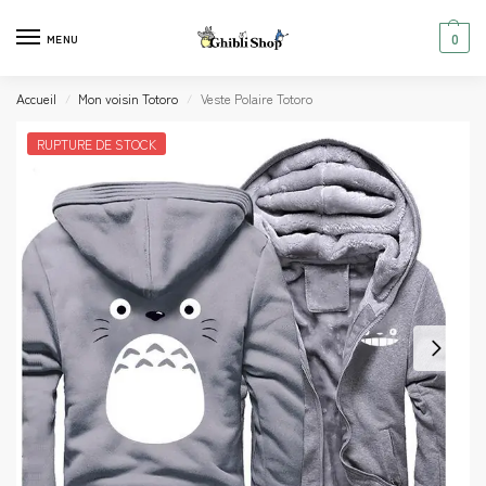
0
MENU
Accueil
Mon voisin Totoro
Veste Polaire Totoro
/
/
RUPTURE DE STOCK