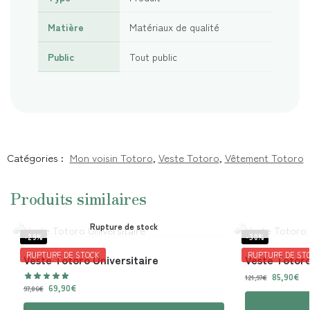
Matière
Matériaux de qualité
Public
Tout public
Catégories :
Mon voisin Totoro
,
Veste Totoro
,
Vêtement Totoro
Produits similaires
Rupture de stock
-29%
-30%
RUPTURE DE STOCK
RUPTURE DE ST
Veste Totoro Universitaire
Veste Totor
85,90
€
121,97
€
69,90
€
97,86
€